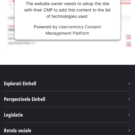
The website owner needs to setup the site
with their CMP to add this content to the list
of technologies used.
Powered by
Usercentrics Consent
Management Platform
Explorati Einhell
Sustenabilitate
Perspectivele Einhell
Servicii
Despre noi
Legislatie
Sistemul de acumulatori
Cariere
Tipareste
Retele sociale
Einhell in lume