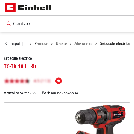
Inapoi
|
Produse
Unelte
Alte unelte
Set scule electrice
Set scule electrice
TC-TK 18 Li Kit
Articol nr.:
4257238
EAN:
4006825646504