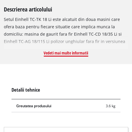
Descrierea articolului
Setul Einhell TC-TK 18 Li este alcatuit din doua masini care
ofera baza pentru fiecare situatie care implica munca la
domiciliu: masina de gaurit fara fir Einhell TC-CD 18/35 Li si
Einhell TC-AG 18/115 Li polizor unghiular fara fir in versiunea
practica si complet flexibila Power X-Change. Masina de gaurit
Vedeti mai multe informatii
fara fir este un ajutor compact si puternic, un instrument
multifunctional extrem de versatil, care combina doua unelte
electrice intr-o singura masina: o masina de gaurit si o
surubelnita fara fir. Controlul electronic al vitezei asigura
faptul ca instrumentul poate fi reglat pentru fiecare material
Detalii tehnice
si aplicatie in parte, iar pentru utilizare optima in zonele
intunecate exista iluminare cu LED. Polizorul unghiular fara fir
Greutatea produsului
3.6 kg
TC-AG 18/115 Li este destinat slefuirii, taierii si lustruirii
metalului, piatrei si lemnului. TC-AG 18/115 Li este cel mai
usoar polizor unghiular din aceasta clasa de produse, are o
functie practica de pornire lina si protectie la repornire