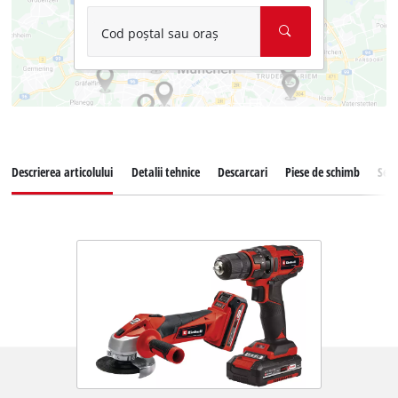
Cod poștal sau oraș
Descrierea articolului
Detalii tehnice
Descarcari
Piese de schimb
Serv