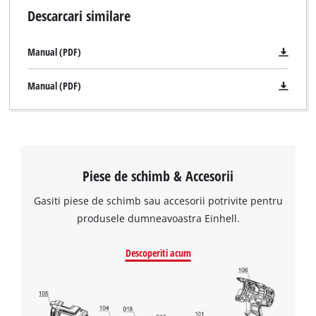
Descarcari similare
pentru o siguranta sporita a utilizatorului. In pachetul de
livrare se gaseste un acumulator de 1,5 Ah, un acumulator de
3,0 Ah si un incarcator de 30 de minute de mare viteza.
Manual (PDF)
Acumulatorii pot fi utilizati in combinatie cu toate masinile
Power X-Change.
Manual (PDF)
Piese de schimb & Accesorii
Gasiti piese de schimb sau accesorii potrivite pentru
produsele dumneavoastra Einhell.
Descoperiti acum