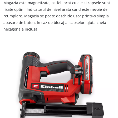
Magazia este magnetizata, astfel incat cuiele si capsele sunt
the site with their CMP to add this content
fixate optim. Indicatorul de nivel arata cand este nevoie de
to the list of technologies used.
reumplere. Magazia se poate deschide usor printr-o simpla
Powered by
Usercentrics Consent
apasare de buton. In caz de blocaj al capselor, ajuta cheia
Management Platform
hexagonala inclusa.