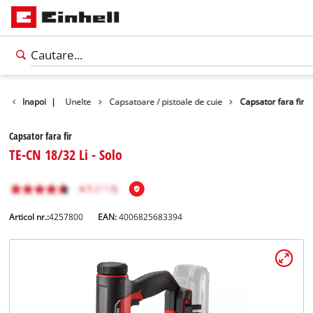
Produse
Inapoi
|
Unelte
Capsatoare / pistoale de cuie
Capsator fara fir
Capsator fara fir
TE-CN 18/32 Li - Solo
Articol nr.:
4257800
EAN:
4006825683394