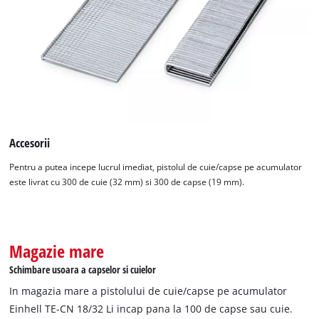
Accesorii
Pentru a putea incepe lucrul imediat, pistolul de cuie/capse pe acumulator
este livrat cu 300 de cuie (32 mm) si 300 de capse (19 mm).
Avem nevoie de acordul dvs. pentru a
Magazie mare
incarca serviciul Google Maps!
Schimbare usoara a capselor si cuielor
This content is not permitted to load due
In magazia mare a pistolului de cuie/capse pe acumulator
to trackers that are not disclosed to the
Einhell TE-CN 18/32 Li incap pana la 100 de capse sau cuie.
visitor. The website owner needs to setup