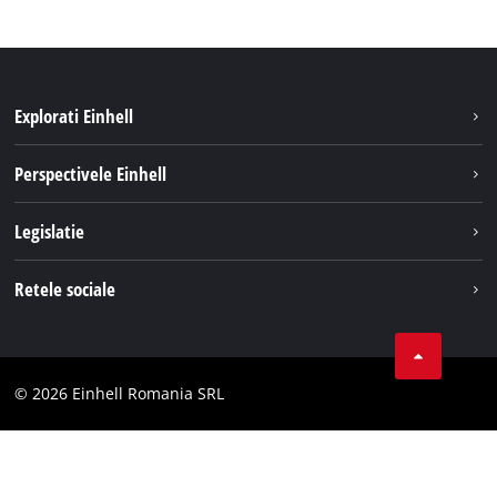
Explorati Einhell
Sustenabilitate
Perspectivele Einhell
Servicii
Despre noi
Legislatie
Sistemul de acumulatori
Cariere
Tipareste
Retele sociale
Einhell in lume
Confidentialitatea datelor
LinkedIn
Conformitate
YouТube
Declaratie de accesibilitate
© 2026 Einhell Romania SRL
Facebook
Instagram