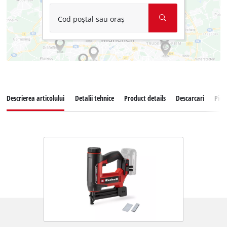
Cod poștal sau oraș
Descrierea articolului
Detalii tehnice
Product details
Descarcari
Pies