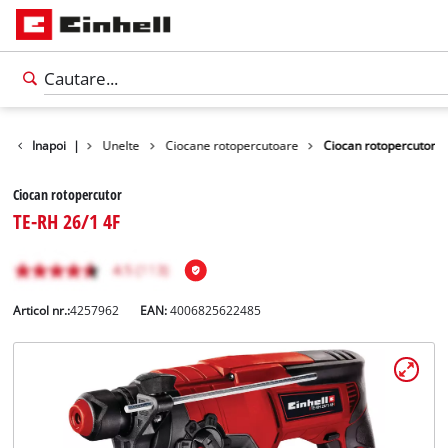
Produse
Inapoi
|
Unelte
Ciocane rotopercutoare
Ciocan rotopercutor
Ciocan rotopercutor
TE-RH 26/1 4F
Articol nr.:
4257962
EAN:
4006825622485
Română
RO
Română