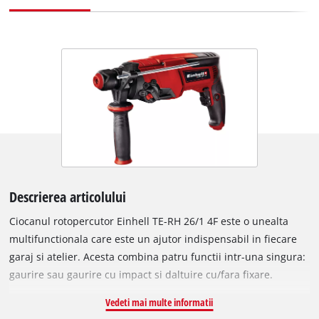
Descrierea articolului
Ciocanul rotopercutor Einhell TE-RH 26/1 4F este o unealta
multifunctionala care este un ajutor indispensabil in fiecare
garaj si atelier. Acesta combina patru functii intr-una singura:
gaurire sau gaurire cu impact si daltuire cu/fara fixare.
Datorita puterii de 800 W, Ciocanul rotopercutor TE-RH 26/1 4F
Vedeti mai multe informatii
avanseaza cu putere prin toate materialele standard, cum ar