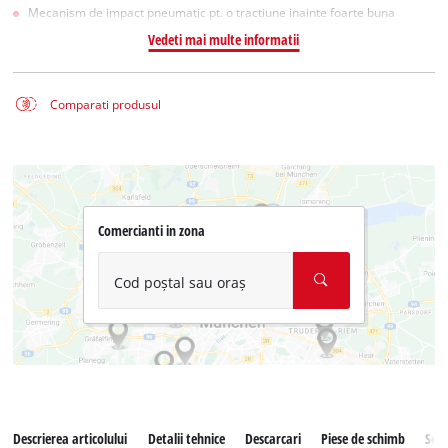
Mecanism de impact pneumatic pt. o tractiune inainte foarte buna
Vedeti mai multe informatii
Comparati produsul
Comercianti in zona
Cod poștal sau oraș
Descrierea articolului
Detalii tehnice
Descarcari
Piese de schimb
Serv