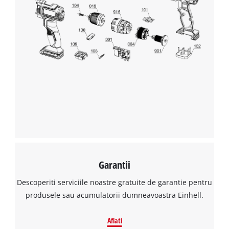
Avem nevoie de acordul dvs. pentru a
incarca serviciul Google Maps!
This content is not permitted to load due
to trackers that are not disclosed to the
visitor. The website owner needs to setup
the site with their CMP to add this content
to the list of technologies used.
Powered by
Usercentrics Consent
Management Platform
Garantii
Descoperiti serviciile noastre gratuite de garantie pentru
produsele sau acumulatorii dumneavoastra Einhell.
Aflati