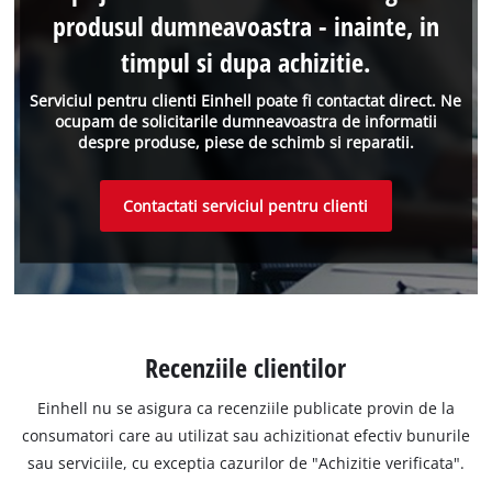
produsul dumneavoastra - inainte, in
timpul si dupa achizitie.
Serviciul pentru clienti Einhell poate fi contactat direct. Ne
ocupam de solicitarile dumneavoastra de informatii
despre produse, piese de schimb si reparatii.
Contactati serviciul pentru clienti
Recenziile clientilor
Einhell nu se asigura ca recenziile publicate provin de la
consumatori care au utilizat sau achizitionat efectiv bunurile
sau serviciile, cu exceptia cazurilor de "Achizitie verificata".