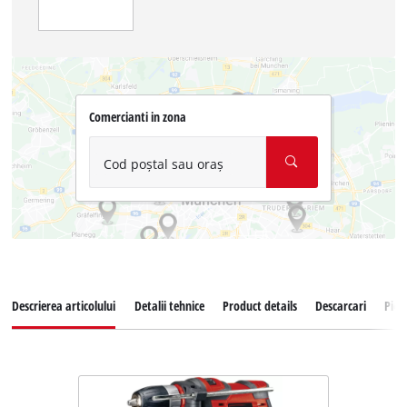
Comercianti in zona
Cod poștal sau oraș
Descrierea articolului
Detalii tehnice
Product details
Descarcari
Pies