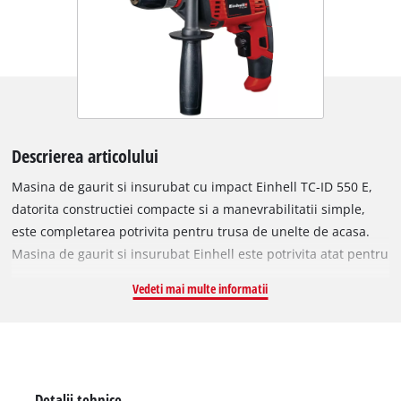
Descrierea articolului
Masina de gaurit si insurubat cu impact Einhell TC-ID 550 E,
datorita constructiei compacte si a manevrabilitatii simple,
este completarea potrivita pentru trusa de unelte de acasa.
Masina de gaurit si insurubat Einhell este potrivita atat pentru
incepatori, cat si pentru mesteri experimentati si se descurca
Vedeti mai multe informatii
la toate lucrarile uzuale de gaurire in gospodarie. Utilizarile
pentru TC-ID 550 E sunt diverse: poti monta rapid rafturi in
baie sau la cabina de dus, poti fixa polite de bucatarie sau
rame de tablouri grele. Luminile, proiectoarele sau
televizoarele cu ecran plat se pot instala fara efort. Controlul
Detalii tehnice