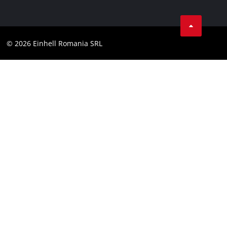
Confidentialitatea datelor
LinkedIn
Conformitate
YouТube
Declaratie de accesibilitate
© 2026 Einhell Romania SRL
Facebook
Instagram