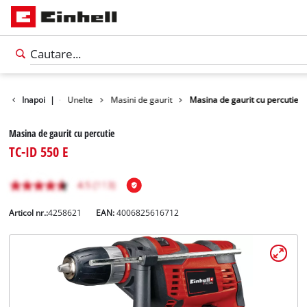
Produse
Inapoi
|
Unelte
Masini de gaurit
Masina de gaurit cu percutie
Masina de gaurit cu percutie
TC-ID 550 E
Articol nr.:
4258621
EAN:
4006825616712