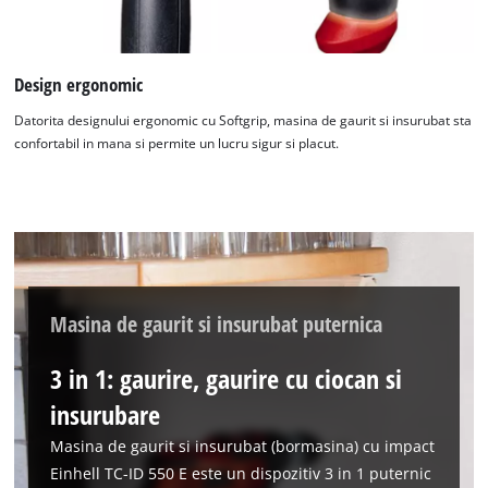
Design ergonomic
Avem nevoie de acordul dvs. pentru a
incarca serviciul Google Maps!
Datorita designului ergonomic cu Softgrip, masina de gaurit si insurubat sta
confortabil in mana si permite un lucru sigur si placut.
This content is not permitted to load due
to trackers that are not disclosed to the
visitor. The website owner needs to setup
the site with their CMP to add this content
to the list of technologies used.
Powered by
Usercentrics Consent
Management Platform
Masina de gaurit si insurubat puternica
3 in 1: gaurire, gaurire cu ciocan si
insurubare
Masina de gaurit si insurubat (bormasina) cu impact
Einhell TC-ID 550 E este un dispozitiv 3 in 1 puternic