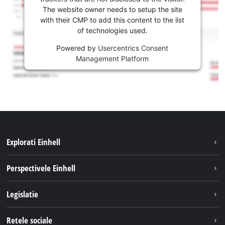
The website owner needs to setup the site
with their CMP to add this content to the list
of technologies used.
Powered by
Usercentrics Consent
Management Platform
Explorati Einhell
Sustenabilitate
Perspectivele Einhell
Servicii
Despre noi
Legislatie
Sistemul de acumulatori
Cariere
Tipareste
Retele sociale
Einhell in lume