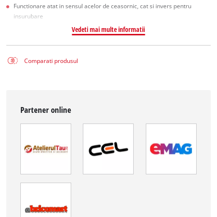
Functionare atat in sensul acelor de ceasornic, cat si invers pentru
insurubare
Vedeti mai multe informatii
Comparati produsul
Partener online