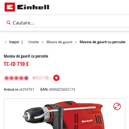
Produse
Inapoi
|
Unelte
Masini de gaurit
Masina de gaurit cu percutie
Masina de gaurit cu percutie
TC-ID 710 E
Articol nr.:
4259761
EAN:
4006825602173