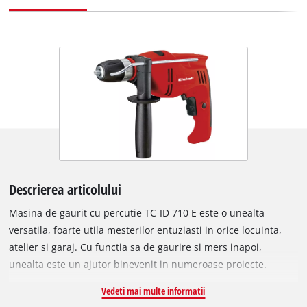
Descrierea articolului
Masina de gaurit cu percutie TC-ID 710 E este o unealta
versatila, foarte utila mesterilor entuziasti in orice locuinta,
atelier si garaj. Cu functia sa de gaurire si mers inapoi,
unealta este un ajutor binevenit in numeroase proiecte.
Utilizatorul poate activa, de asemenea, functia de percutie
Vedeti mai multe informatii
pentru a gauri in caramida si zidarie. Viteza de TC-ID 710 E