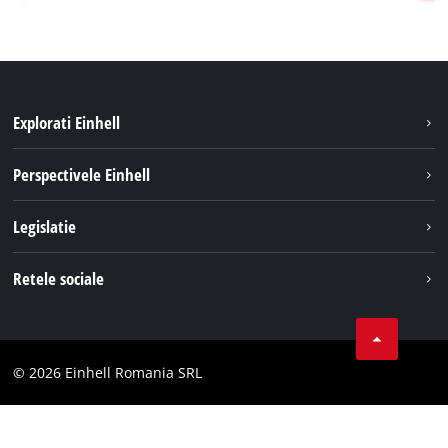
Explorati Einhell
Sustenabilitate
Perspectivele Einhell
Servicii
Despre noi
Legislatie
Sistemul de acumulatori
Cariere
Tipareste
Retele sociale
Einhell in lume
Confidentialitatea datelor
LinkedIn
Conformitate
YouТube
Declaratie de accesibilitate
© 2026 Einhell Romania SRL
Facebook
Instagram