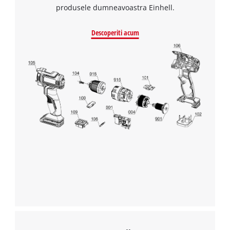
produsele dumneavoastra Einhell.
Descoperiti acum
Avem nevoie de acordul dvs. pentru a
incarca serviciul Google Maps!
This content is not permitted to load due
to trackers that are not disclosed to the
visitor. The website owner needs to setup
the site with their CMP to add this content
to the list of technologies used.
Powered by
Usercentrics Consent
Management Platform