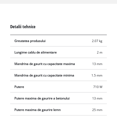
poate fi selectata si reglata cu precizie cu ajutorul comenzilor
electronice integrate. Sistemul reglabil de limitare a adancimii
de gaurire realizat din metal permite gaurirea de precizie, la
aceeasi adancime. Un burghiu diferit poate fi introdus rapid si
Detalii tehnice
usor cu ajutorul mandrinei cu sistem de prindere rapida.
Manerul ergonomic moale permite utilizatorului sa tina in
Greutatea produsului
2.07 kg
siguranta unealta fara efort. Comutatorul Pornit pe poate fi
blocat pentru functionare continua.
Lungime cablu de alimentare
2 m
Mandrina de gaurit cu capacitate maxima
13 mm
Mandrina de gaurit cu capacitate minima
1.5 mm
Putere
710 W
Putere maxima de gaurire a betonului
13 mm
Putere maxima de gaurire lemn
25 mm