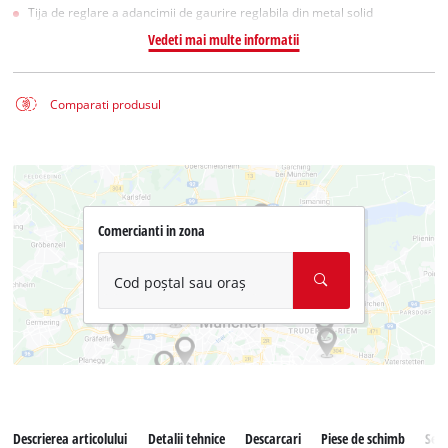
Tija de reglare a adancimii de gaurire reglabila din metal solid
Vedeti mai multe informatii
Comparati produsul
Comercianti in zona
Cod poștal sau oraș
Descrierea articolului
Detalii tehnice
Descarcari
Piese de schimb
Serv