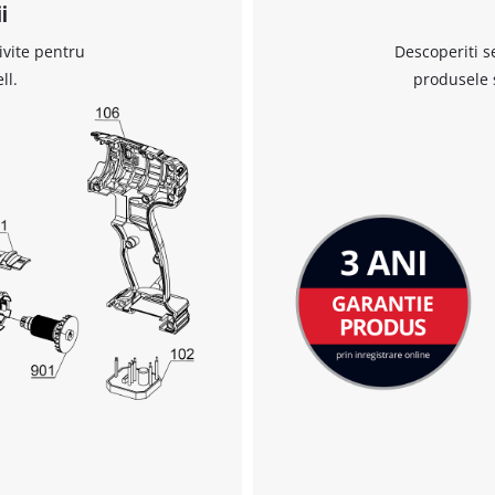
i
ivite pentru
Descoperiti s
ll.
produsele 