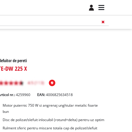
lefuitor de pereti
TE-DW 225 X
rticol nr.:
4259960
EAN:
4006825634518
Motor puternic 750 W si angrenaj unghiular metalic foarte
bun
Disc de polizat/slefuit inlocuibil (rotund+delta) pentru uz optim
Rulment sferic pentru miscare totala cap de polizat/slefuit