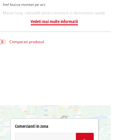
Inel bucsa montat pe arc
Maner lung, rabatabil pentru montare si demontare rapide
Vedeti mai multe informatii
Comparati produsul
Comercianti in zona