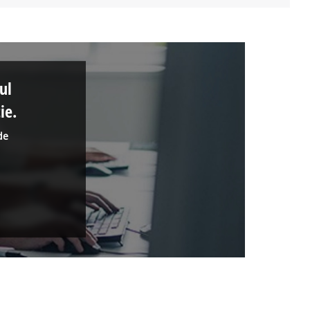
ul
ie.
de