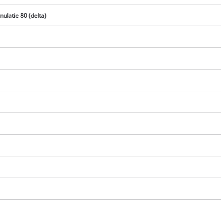
nulatie 80 (delta)
Avem nevoie de acordul dvs. pentru a
incarca serviciul Google Maps!
This content is not permitted to load due
to trackers that are not disclosed to the