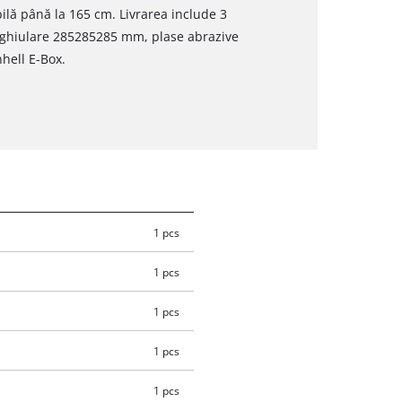
bilă până la 165 cm. Livrarea include 3
nghiulare 285285285 mm, plase abrazive
nhell E-Box.
1 pcs
1 pcs
1 pcs
1 pcs
1 pcs