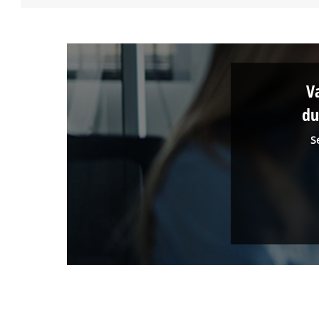
V
du
S