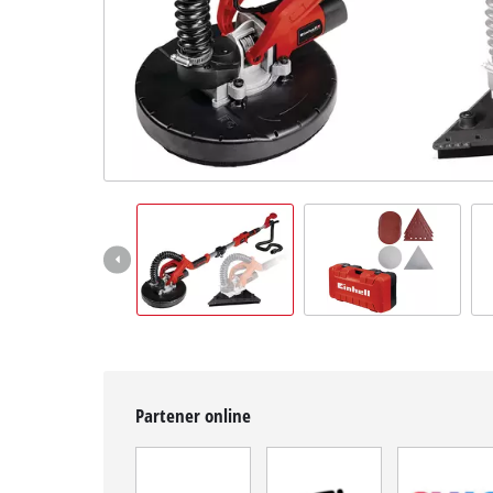
Română
RO
Română
English
Partener online