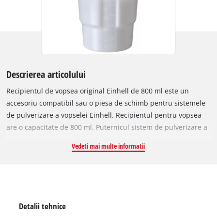
Descrierea articolului
Recipientul de vopsea original Einhell de 800 ml este un
accesoriu compatibil sau o piesa de schimb pentru sistemele
de pulverizare a vopselei Einhell. Recipientul pentru vopsea
are o capacitate de 800 ml. Puternicul sistem de pulverizare a
vopselei poate fi utilizat pentru a pulveriza suprafete de lucru
Vedeti mai multe informatii
de dimensiuni medii, fara a fi necesara reumplerea constanta
cu vopsea sau lac. Scala de masurare incorporata in
recipientul de vopsea semiopac inseamna ca nivelul de
umplere este vizibil in permanenta. In timpul pauzelor lungi
de utilizare, recipientul de vopsea poate fi inchis cu capacul
Detalii tehnice
furnizat pentru a preveni uscarea vopselei ramase. Ventuza