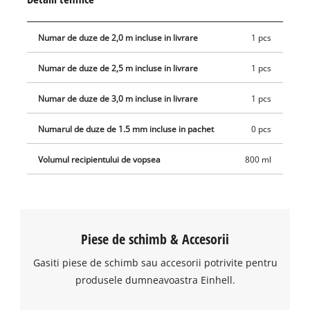
duze si o perie de curatare sunt incluse pentru curatarea
usoara a tuturor partilor care vin in contact cu vopseaua.
Numar de duze de 2,0 m incluse in livrare
1 pcs
Numar de duze de 2,5 m incluse in livrare
1 pcs
Numar de duze de 3,0 m incluse in livrare
1 pcs
Numarul de duze de 1.5 mm incluse in pachet
0 pcs
Volumul recipientului de vopsea
800 ml
Piese de schimb & Accesorii
Gasiti piese de schimb sau accesorii potrivite pentru
produsele dumneavoastra Einhell.