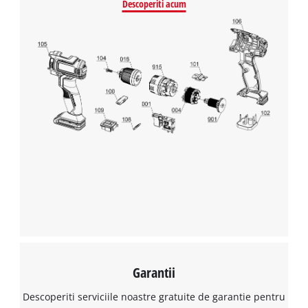
Descoperiti acum
Avem nevoie de acordul dvs. pentru a
incarca serviciul Google Maps!
This content is not permitted to load due
to trackers that are not disclosed to the
visitor. The website owner needs to setup
the site with their CMP to add this content
to the list of technologies used.
Powered by
Usercentrics Consent
Management Platform
Garantii
Descoperiti serviciile noastre gratuite de garantie pentru