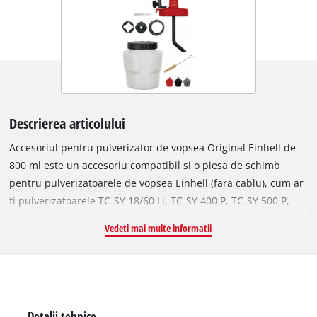
Descrierea articolului
Accesoriul pentru pulverizator de vopsea Original Einhell de
800 ml este un accesoriu compatibil si o piesa de schimb
pentru pulverizatoarele de vopsea Einhell (fara cablu), cum ar
fi pulverizatoarele TC-SY 18/60 Li, TC-SY 400 P, TC-SY 500 P,
TC-SY 600 S si TC-SY 700 S. Capul pistolului de pulverizare
Vedeti mai multe informatii
inclus in setul de accesorii se monteaza usor si rapid pe
sistemul de pulverizare a vopselei, la fel ca si ventuza cu o
capacitate de 800 ml. Cele trei duze usor de schimbat (Ø 2,0
mm, 2,5 mm, 3,0 mm) permit o utilizare flexibila, in functie de
marimea suprafetei de pulverizat. Un ac de curatare pentru
Detalii tehnice