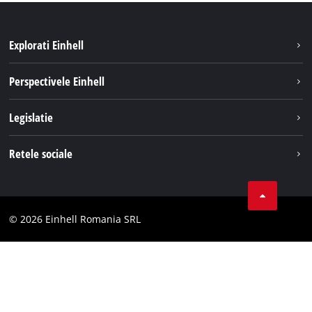
Explorati Einhell
Sustenabilitate
Perspectivele Einhell
Servicii
Despre noi
Legislatie
Sistemul de acumulatori
Cariere
Tipareste
Retele sociale
Einhell in lume
Confidentialitatea datelor
LinkedIn
Conformitate
YouТube
Declaratie de accesibilitate
© 2026 Einhell Romania SRL
Facebook
Instagram