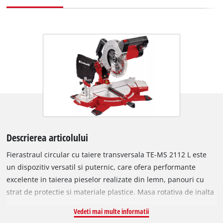
Descrierea articolului
Fierastraul circular cu taiere transversala TE-MS 2112 L este
un dispozitiv versatil si puternic, care ofera performante
excelente in taierea pieselor realizate din lemn, panouri cu
strat de protectie si materiale plastice. Masa rotativa de inalta
calitate este prevazuta cu functie de reglare exacta a
Vedeti mai multe informatii
unghiului pentru taieri in unghi, putand fi fixata cu usurinta