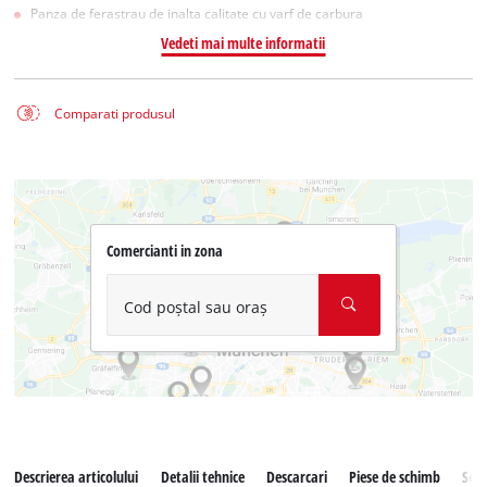
Panza de ferastrau de inalta calitate cu varf de carbura
Vedeti mai multe informatii
Comparati produsul
Comercianti in zona
Cod poștal sau oraș
Descrierea articolului
Detalii tehnice
Descarcari
Piese de schimb
Serv