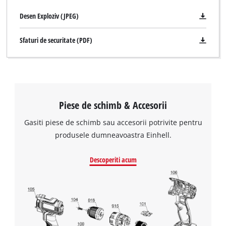
Desen Exploziv (JPEG)
Sfaturi de securitate (PDF)
Piese de schimb & Accesorii
Gasiti piese de schimb sau accesorii potrivite pentru
produsele dumneavoastra Einhell.
Avem nevoie de acordul dvs. pentru a
Descoperiti acum
incarca serviciul Google Maps!
This content is not permitted to load due
to trackers that are not disclosed to the
visitor. The website owner needs to setup
the site with their CMP to add this content