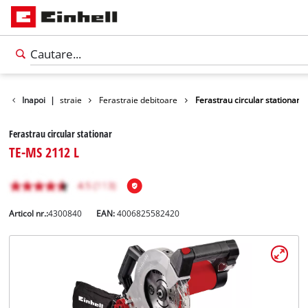
Unelte
Inapoi
Ferastraie
|
Ferastraie debitoare
Ferastrau circular stationar
Ferastrau circular stationar
TE-MS 2112 L
Articol nr.:
4300840
EAN:
4006825582420