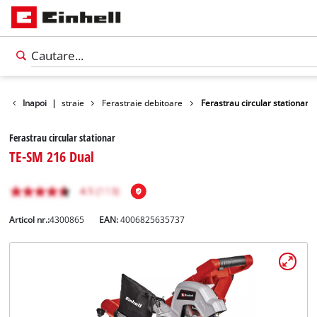
Unelte
Inapoi
Ferastraie
|
Ferastraie debitoare
Ferastrau circular stationar
Ferastrau circular stationar
TE-SM 216 Dual
Articol nr.:
4300865
EAN:
4006825635737