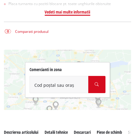
Placa turnanta cu pozitii blocare pt. toate unghiurile obisnuite
Vedeti mai multe informatii
Comparati produsul
Comercianti in zona
Cod poștal sau oraș
Descrierea articolului
Detalii tehnice
Descarcari
Piese de schimb
Serv