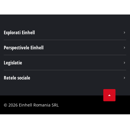
Explorati Einhell
Sustenabilitate
Perspectivele Einhell
Servicii
Despre noi
Legislatie
Sistemul de acumulatori
Cariere
Tipareste
Retele sociale
Einhell in lume
Confidentialitatea datelor
LinkedIn
Conformitate
YouТube
Declaratie de accesibilitate
© 2026 Einhell Romania SRL
Facebook
Instagram