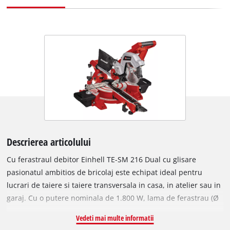
Descrierea articolului
Cu ferastraul debitor Einhell TE-SM 216 Dual cu glisare
pasionatul ambitios de bricolaj este echipat ideal pentru
lucrari de taiere si taiere transversala in casa, in atelier sau in
garaj. Cu o putere nominala de 1.800 W, lama de ferastrau (Ø
216 mm exterior x ø 30 mm interior) are suficienta putere
Vedeti mai multe informatii
pentru a taia materialul. Acest ferastrau robust are o functie