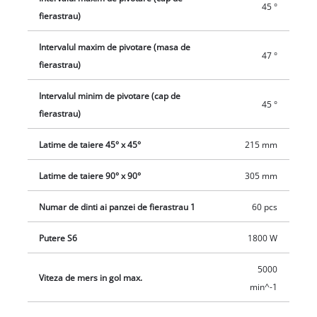
45 °
exista un dispozitiv de blocare a axului si un surub pentru
fierastrau)
schimbarea usoara a lamei de ferastrau. Pentru o indepartare
mai eficienta a rumegusului exista un colector de praf in
Intervalul maxim de pivotare (masa de
47 °
spatele panzei de ferastrau. Racordul de aspirare care este
fierastrau)
furnizat are un diametru de 36 de milimetri, sau se poate
Intervalul minim de pivotare (cap de
folosi ca alternativa sacul de praf furnizat.
45 °
fierastrau)
Latime de taiere 45° x 45°
215 mm
Latime de taiere 90° x 90°
305 mm
Numar de dinti ai panzei de fierastrau 1
60 pcs
Putere S6
1800 W
5000
Viteza de mers in gol max.
min^-1