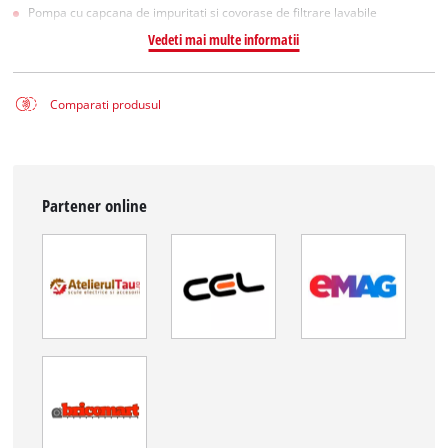
Pompa cu capcana de impuritati si covorase de filtrare lavabile
Vedeti mai multe informatii
Comparati produsul
Partener online