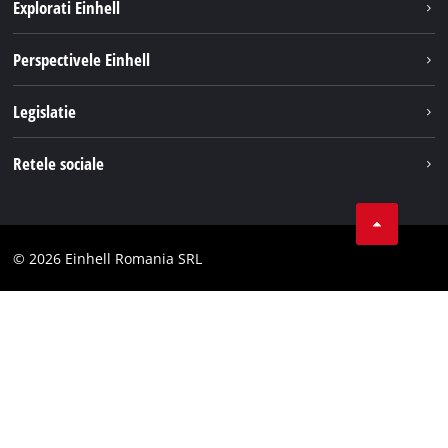
Explorati Einhell
Sustenabilitate
Perspectivele Einhell
Servicii
Despre noi
Legislatie
Sistemul de acumulatori
Cariere
Tipareste
Retele sociale
Einhell in lume
Confidentialitatea datelor
LinkedIn
Conformitate
YouТube
Declaratie de accesibilitate
© 2026 Einhell Romania SRL
Facebook
Instagram