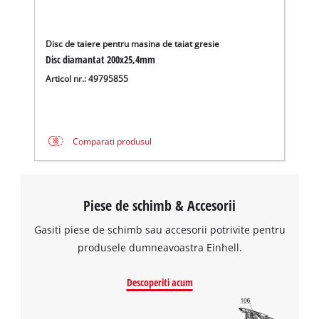
Avem nevoie de acordul dvs. pentru a
incarca serviciul Google Maps!
Disc de taiere pentru masina de taiat gresie
This content is not permitted to load due
Disc diamantat 200x25,4mm
to trackers that are not disclosed to the
visitor. The website owner needs to setup
Articol nr.: 49795855
the site with their CMP to add this content
to the list of technologies used.
Powered by
Usercentrics Consent
Comparati produsul
Management Platform
Piese de schimb & Accesorii
Gasiti piese de schimb sau accesorii potrivite pentru
produsele dumneavoastra Einhell.
Descoperiti acum