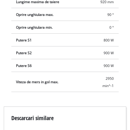
Lungime maxima de taiere
920 mm
Oprire unghiulara max.
90 °
Oprire unghiulara min.
0 °
Putere S1
800 W
Putere S2
900 W
Putere S6
900 W
2950
Viteza de mers in gol max.
min^-1
Descarcari similare