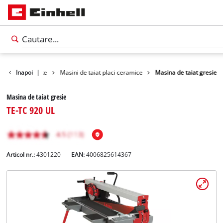
oduse
Inapoi
Unelte
|
Masini de taiat placi ceramice
Masina de taiat gresie
Masina de taiat gresie
TE-TC 920 UL
Articol nr.:
4301220
EAN:
4006825614367