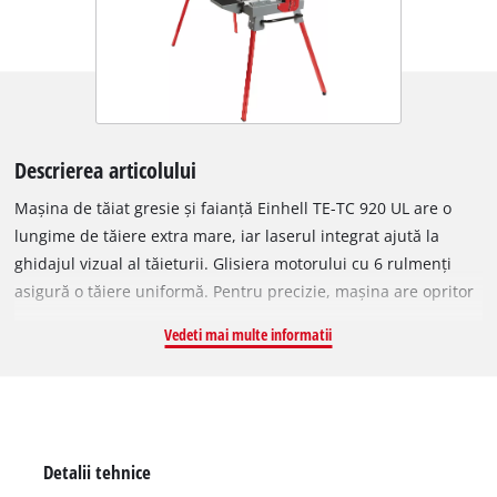
Descrierea articolului
Mașina de tăiat gresie și faianță Einhell TE-TC 920 UL are o
lungime de tăiere extra mare, iar laserul integrat ajută la
ghidajul vizual al tăieturii. Glisiera motorului cu 6 rulmenți
asigură o tăiere uniformă. Pentru precizie, mașina are opritor
unghiular reglabil la grad, motor pivotant până la 45° și disc
Vedeti mai multe informatii
diamantat turbo cu răcire cu apă. Pompa este protejată de un
coș pentru murdărie, filtre lavabile și filtru împotriva așchiilor
metalice. Masa de lucru cu picior reglabil pe înălțime este
prevăzută cu extensii laterale. Șasiul pliabil are funcție de
blocare, roți și mâner de transport.
Detalii tehnice