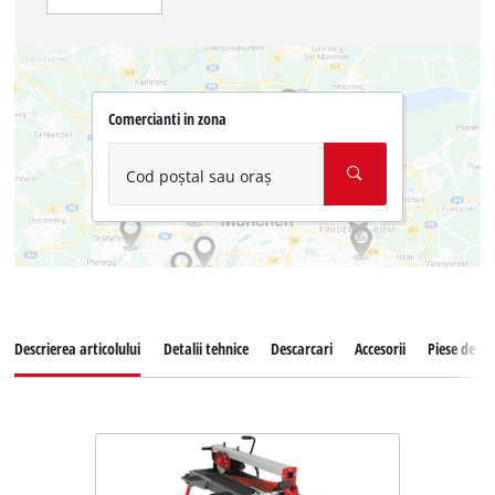
Comercianti in zona
Cod poștal sau oraș
Descrierea articolului
Detalii tehnice
Descarcari
Accesorii
Piese de s