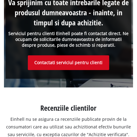
Va sprijinim cu toate intrebarile legate de
produsul dumneavoastra - inainte, in
timpul si dupa achizitie.
Serviciul pentru clienti Einhell poate fi contactat direct. Ne
ocupam de solicitarile dumneavoastra de informatii
despre produse, piese de schimb si reparatii.
Contactati serviciul pentru clienti
Recenziile clientilor
Einhell nu se asigura ca recenziile publicate provin de la
consumatori care au utilizat sau achizitionat efectiv bunurile
sau serviciile, cu exceptia cazurilor de "Achizitie verificata".