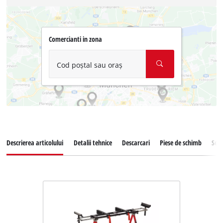
Comercianti in zona
Cod poștal sau oraș
Descrierea articolului
Detalii tehnice
Descarcari
Piese de schimb
Serv