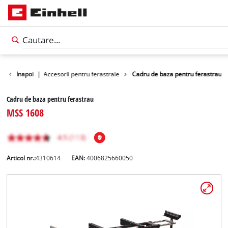
sini unelte
Inapoi
|
Accesorii pentru ferastraie
Cadru de baza pentru ferastrau
Cadru de baza pentru ferastrau
MSS 1608
Articol nr.:
4310614
EAN:
4006825660050