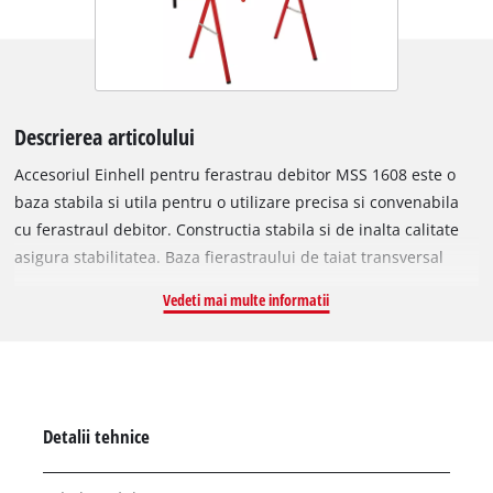
Descrierea articolului
Accesoriul Einhell pentru ferastrau debitor MSS 1608 este o
baza stabila si utila pentru o utilizare precisa si convenabila
cu ferastraul debitor. Constructia stabila si de inalta calitate
asigura stabilitatea. Baza fierastraului de taiat transversal
poate fi pliata pentru a economisi spatiu si, astfel, ocupa
Vedeti mai multe informatii
putin spatiu de depozitare. Pentru piesele de lucru mai mari,
suporturile extensibile pentru piesele de lucru sunt reglabile
in inaltime si sunt deosebit de practice. Rotilele de pe
suporturile de pe ambele parti asigura protectia pieselor de
lucru.
Detalii tehnice