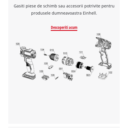
Gasiti piese de schimb sau accesorii potrivite pentru
produsele dumneavoastra Einhell.
Descoperiti acum
Avem nevoie de acordul dvs. pentru a
incarca serviciul Google Maps!
This content is not permitted to load due
to trackers that are not disclosed to the
visitor. The website owner needs to setup
the site with their CMP to add this content
to the list of technologies used.
Powered by
Usercentrics Consent
Management Platform