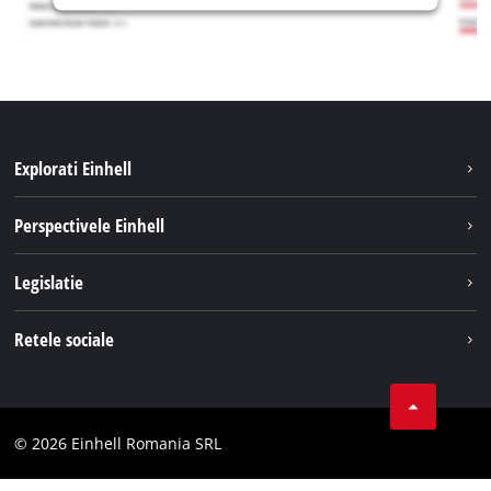
Explorati Einhell
Sustenabilitate
Perspectivele Einhell
Servicii
Despre noi
Legislatie
Sistemul de acumulatori
Cariere
Tipareste
Retele sociale
Einhell in lume
Confidentialitatea datelor
LinkedIn
Conformitate
YouТube
Declaratie de accesibilitate
© 2026 Einhell Romania SRL
Facebook
Instagram