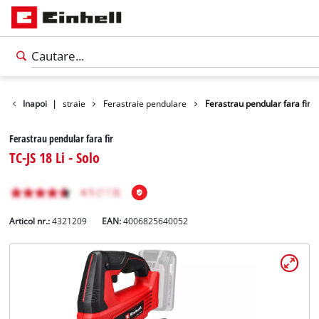
Unelte
Inapoi
Ferastraie
|
Ferastraie pendulare
Ferastrau pendular fara fir
Ferastrau pendular fara fir
TC-JS 18 Li - Solo
Articol nr.:
4321209
EAN:
4006825640052
Română
RO
Română