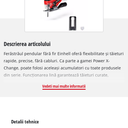
Descrierea articolului
Ferăstrăul pendular fără fir Einhell oferă flexibilitate și tăieturi
rapide, precise, fără cabluri. Ca parte a gamei Power X-
Change, poate folosi aceleași acumulatori cu toate produsele
din serie. Funcționarea lină garantează tăieturi curate,
pendularea comutabilă accelerează lucrul, iar prinderea
Vedeti mai multe informatii
universală permite schimbarea rapidă a pânzelor. Funcția de
suflare a prafului oferă vizibilitate, iar talpa cu inserție din
plastic protejează piesele sensibile. În pachet este inclusă o
pânză de calitate pentru lemn. Se livrează fără acumulator și
încărcător.
Detalii tehnice