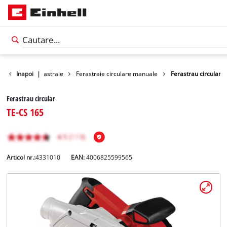
Unelte
Inapoi
Ferastraie
|
Ferastraie circulare manuale
Ferastrau circular
Ferastrau circular
TE-CS 165
Articol nr.:
4331010
EAN:
4006825599565
Română
RO
Română