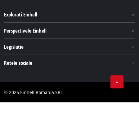
Explorati Einhell
Sustenabilitate
Perspectivele Einhell
Servicii
Despre noi
Legislatie
Sistemul de acumulatori
Cariere
Tipareste
Retele sociale
Einhell in lume
Confidentialitatea datelor
LinkedIn
Conformitate
YouТube
Declaratie de accesibilitate
© 2026 Einhell Romania SRL
Facebook
Instagram