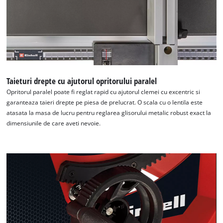
Taieturi drepte cu ajutorul opritorului paralel
Opritorul paralel poate fi reglat rapid cu ajutorul clemei cu excentric si
garanteaza taieri drepte pe piesa de prelucrat. O scala cu o lentila este
atasata la masa de lucru pentru reglarea glisorului metalic robust exact la
dimensiunile de care aveti nevoie.