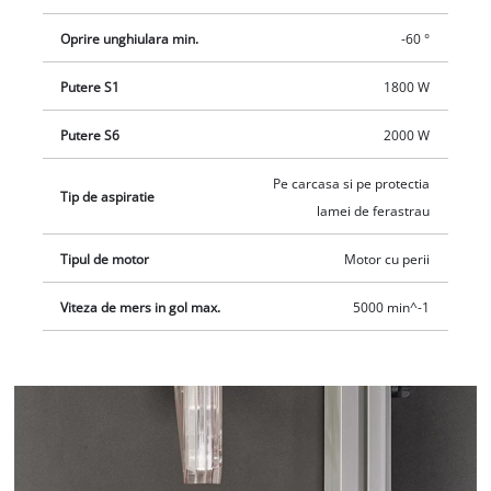
Oprire unghiulara min.
-60 °
Putere S1
1800 W
Putere S6
2000 W
Pe carcasa si pe protectia
Tip de aspiratie
lamei de ferastrau
Tipul de motor
Motor cu perii
Viteza de mers in gol max.
5000 min^-1