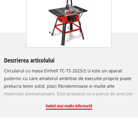
Descrierea articolului
Circularul cu masa Einhell TC-TS 2025/2 U este un aparat
puternic cu care amatorul ambitios de executie proprie poate
prelucra lemn solid, placi fibrolemnoase si multe alte
materiale asemanatoare. Este prevazut cu o panza de precizie
cu varf din carburi metalice, ale carei inaltime si unghi pot fi
Vedeti mai multe informatii
reglate usor cu o mana folosind reglajul 2 in 1 al panzei de
ferastrau. Ghidajul paralel imbunatatit faciliteaza realizarea
taieturilor longitudinale perfecte, in timp ce opritorul in cruce
si panza inclinabila sunt perfecte pentru taieturi transversale.