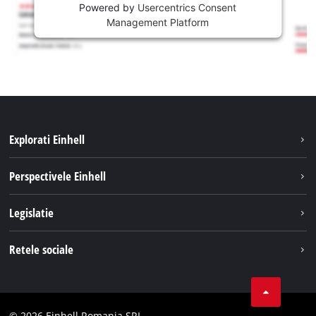
Powered by
Usercentrics Consent
Management Platform
Explorati Einhell
Sustenabilitate
Perspectivele Einhell
Servicii
Despre noi
Legislatie
Sistemul de acumulatori
Cariere
Tipareste
Retele sociale
Einhell in lume
Confidentialitatea datelor
LinkedIn
Conformitate
YouТube
Declaratie de accesibilitate
© 2026 Einhell Romania SRL