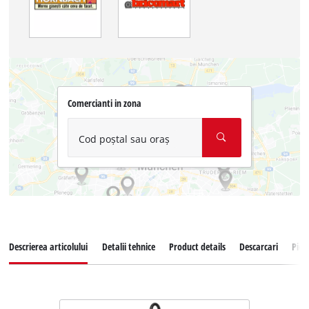
Comercianti in zona
Cod poștal sau oraș
Descrierea articolului
Detalii tehnice
Product details
Descarcari
Pies