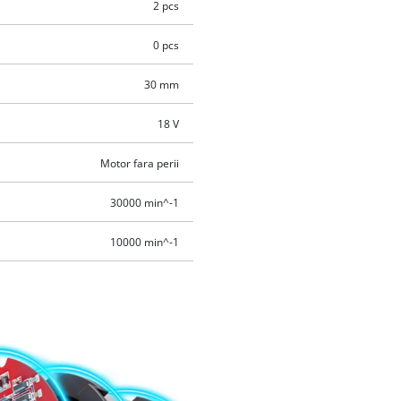
2 pcs
0 pcs
30 mm
18 V
Motor fara perii
30000 min^-1
10000 min^-1