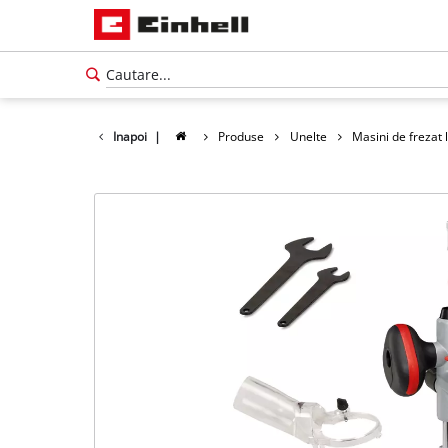
Inapoi
|
Produse
Unelte
Masini de frezat
Română
RO
Română