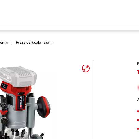
 lemn
Freza verticala fara fir
P
A