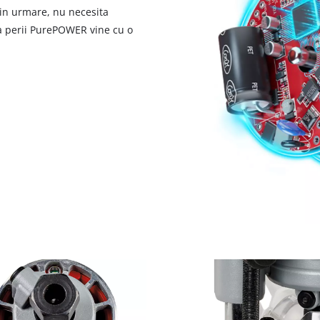
visitor. The website owner needs to setup
rin urmare, nu necesita
the site with their CMP to add this content
ra perii PurePOWER vine cu o
to the list of technologies used.
Powered by
Usercentrics Consent
Management Platform