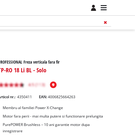
ROFESSIONAL Freza verticala fara fir
TP-RO 18 Li BL - Solo
rticol nr.:
4350411
EAN:
4006825664263
Membru al familiei Power X-Change
Motor fara perii - mai multa putere si functionare prelungita
PurePOWER Brushless – 10 ani garantie motor dupa
inregistrare