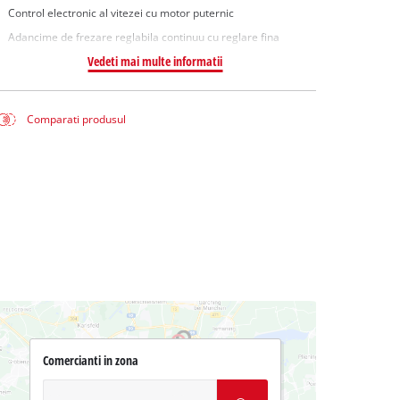
Control electronic al vitezei cu motor puternic
Adancime de frezare reglabila continuu cu reglare fina
Vedeti mai multe informatii
Comparati produsul
Comercianti in zona