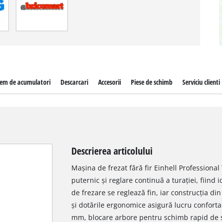
tem de acumulatori
Descarcari
Accesorii
Piese de schimb
Serviciu clienti
Descrierea articolului
Mașina de frezat fără fir Einhell Professiona
puternic și reglare continuă a turației, fiind
de frezare se reglează fin, iar construcția d
și dotările ergonomice asigură lucru confortab
mm, blocare arbore pentru schimb rapid de sc