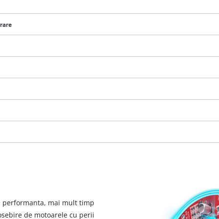
vrare
Avem nevoie de acordul dvs. pentru a
incarca serviciul Google Maps!
This content is not permitted to load due
a performanta, mai mult timp
to trackers that are not disclosed to the
osebire de motoarele cu perii