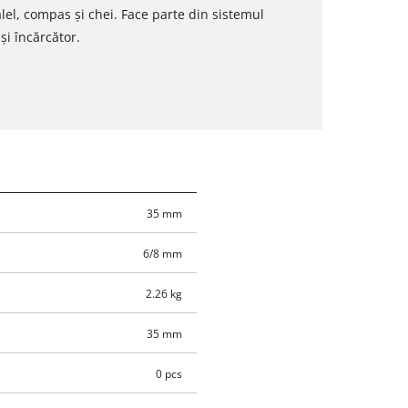
lel, compas și chei. Face parte din sistemul
i încărcător.
35 mm
6/8 mm
2.26 kg
35 mm
0 pcs