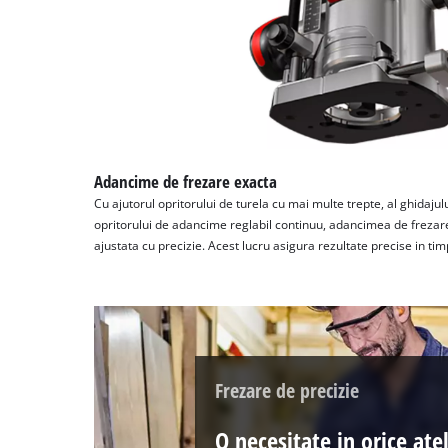
Adancime de frezare exacta
Cu ajutorul opritorului de turela cu mai multe trepte, al ghidajului
opritorului de adancime reglabil continuu, adancimea de frezare
ajustata cu precizie. Acest lucru asigura rezultate precise in timp
Frezare de precizie
O necesitate in orice atel