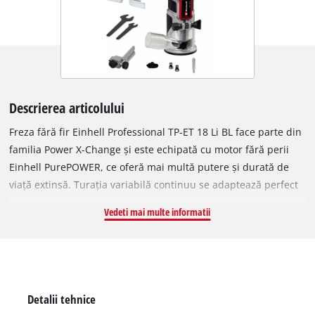
Descrierea articolului
Freza fără fir Einhell Professional TP-ET 18 Li BL face parte din
familia Power X-Change și este echipată cu motor fără perii
Einhell PurePOWER, ce oferă mai multă putere și durată de
viață extinsă. Turația variabilă continuu se adaptează perfect
sarcinii, iar reglajul continuu al adâncimii de frezare,
Vedeti mai multe informatii
construcția din aluminiu de calitate și accesoriul pentru
frezarea marginilor asigură precizie maximă. Este dotată cu
pensete de 6 și 8 mm, blocare arbore pentru schimb ușor al
sculei, iar inserția din plastic protejează suprafețele. Livrată
cu opritor paralel, compas, rolă de ghidaj și adaptor pentru
Detalii tehnice
aspiratoare Einhell umed-uscat. Se livrează fără acumulator și