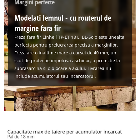
Margini perfecte
Modelati lemnul - cu routerul de
margine fara fir
Freza fara fir Einhell TP-ET 18 Li BL-Solo este unealta
perfecta pentru prelucrarea precisa a marginilor.
Avem nevoie de acordul dvs. pentru a
Freza are o inaltime mare a cursei de 40 mm, un
incarca serviciul Google Maps!
scut de protectie impotriva aschiilor, o protectie la
This content is not permitted to load due
suprasarcina si o blocare a axului. Livrarea nu
to trackers that are not disclosed to the
include acumulatorul sau incarcatorul.
visitor. The website owner needs to setup
the site with their CMP to add this content
to the list of technologies used.
Powered by
Usercentrics Consent
Management Platform