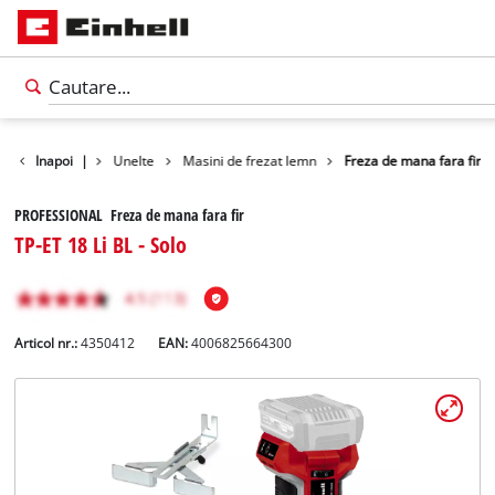
Produse
Inapoi
|
Unelte
Masini de frezat lemn
Freza de mana fara fir
PROFESSIONAL Freza de mana fara fir
TP-ET 18 Li BL - Solo
Articol nr.:
4350412
EAN:
4006825664300