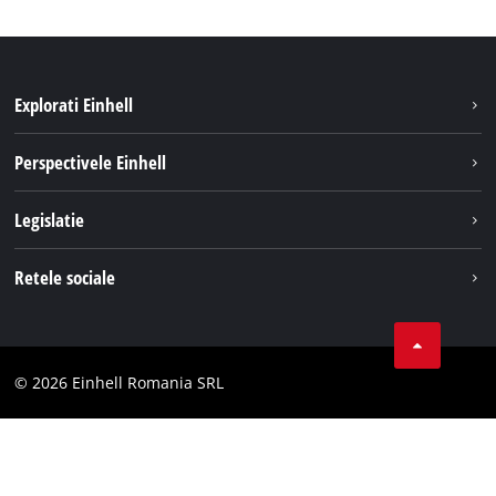
Explorati Einhell
Sustenabilitate
Perspectivele Einhell
Servicii
Despre noi
Legislatie
Sistemul de acumulatori
Cariere
Tipareste
Retele sociale
Einhell in lume
Confidentialitatea datelor
LinkedIn
Conformitate
YouТube
Declaratie de accesibilitate
© 2026 Einhell Romania SRL
Facebook
Instagram