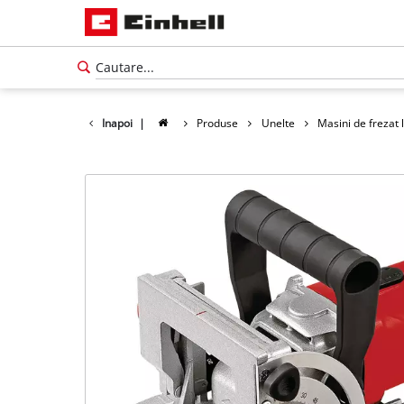
Inapoi
|
Produse
Unelte
Masini de frezat