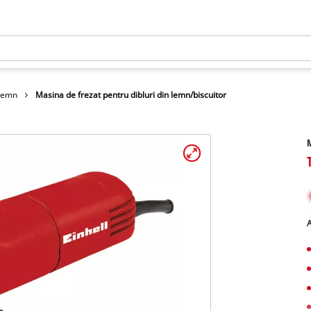
 lemn
Masina de frezat pentru dibluri din lemn/biscuitor
M
A