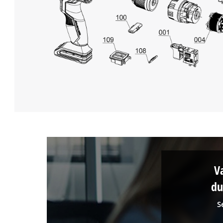
V
du
S