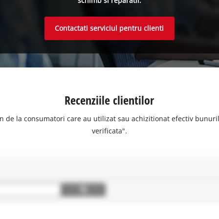
schimb si reparatii.
Contactati serviciul pentru clienti
Recenziile clientilor
n de la consumatori care au utilizat sau achizitionat efectiv bunurile
verificata".