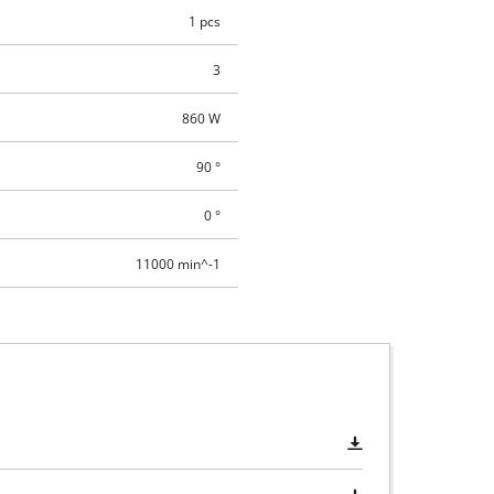
1 pcs
3
860 W
90 °
0 °
11000 min^-1