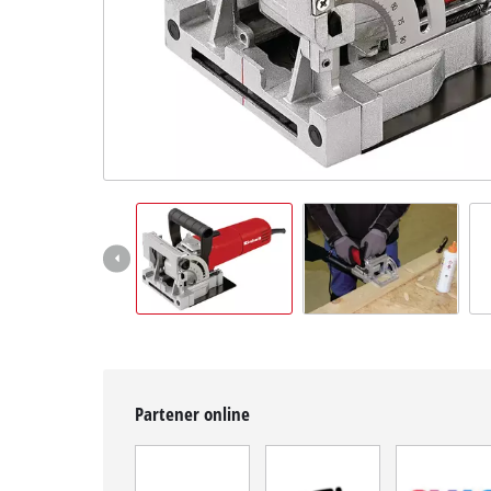
Română
RO
Română
English
Partener online