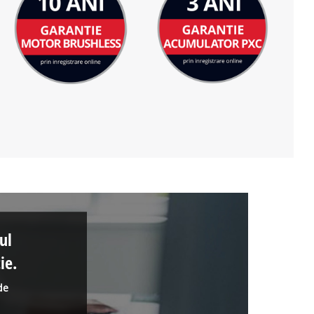
ul
ie.
de