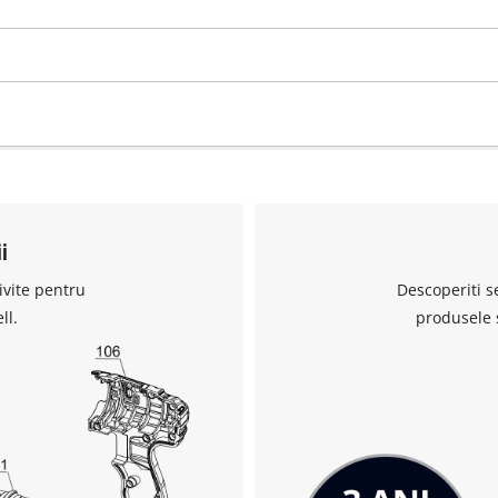
visitor. The website owner needs to setup
the site with their CMP to add this content
to the list of technologies used.
Powered by
Usercentrics Consent
Management Platform
i
ivite pentru
Descoperiti s
ll.
produsele 