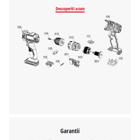
Descoperiti acum
Avem nevoie de acordul dvs. pentru a
incarca serviciul Google Maps!
This content is not permitted to load due
to trackers that are not disclosed to the
visitor. The website owner needs to setup
the site with their CMP to add this content
to the list of technologies used.
Powered by
Usercentrics Consent
Management Platform
Garantii