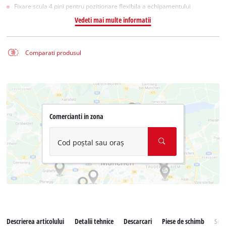
Fixare scula 4 pini pentru pozitionare flexibila a echipamentului
Vedeti mai multe informatii
Comparati produsul
Comercianti in zona
Cod poștal sau oraș
Descrierea articolului
Detalii tehnice
Descarcari
Piese de schimb
Serv