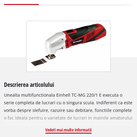
Descrierea articolului
Unealta multifunctionala Einhell TC-MG 220/1 E executa o
serie completa de lucrari cu o singura scula. Indiferent ca este
vorba despre slefuire, razuire sau debitare, functiile complete
o fac ideala pentru o varietate de lucrari in mainile amatorului
ambitios de executie proprie. Accesoriile se schimba rapid si
Vedeti mai multe informatii
usor cu ajutorul dispozitivului magnetic de fixare a sculei, cu