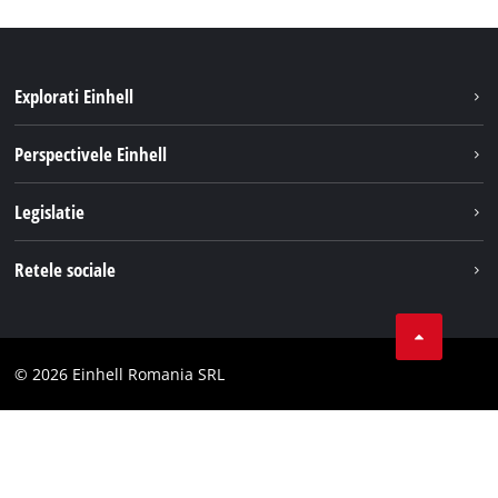
Explorati Einhell
Sustenabilitate
Perspectivele Einhell
Servicii
Despre noi
Legislatie
Sistemul de acumulatori
Cariere
Tipareste
Retele sociale
Einhell in lume
Confidentialitatea datelor
LinkedIn
Conformitate
YouТube
Declaratie de accesibilitate
© 2026 Einhell Romania SRL
Facebook
Instagram