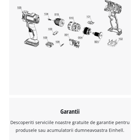
Avem nevoie de acordul dvs. pentru a
incarca serviciul Google Maps!
This content is not permitted to load due
to trackers that are not disclosed to the
visitor. The website owner needs to setup
the site with their CMP to add this content
to the list of technologies used.
Powered by
Usercentrics Consent
Management Platform
Garantii
Descoperiti serviciile noastre gratuite de garantie pentru
produsele sau acumulatorii dumneavoastra Einhell.