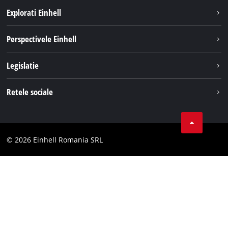
Explorati Einhell
Sustenabilitate
Perspectivele Einhell
Servicii
Despre noi
Legislatie
Sistemul de acumulatori
Cariere
Tipareste
Retele sociale
Einhell in lume
Confidentialitatea datelor
LinkedIn
Conformitate
YouТube
Declaratie de accesibilitate
© 2026 Einhell Romania SRL
Facebook
Instagram