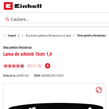
esorii gradina
Inapoi
|
Accesorii pentru ferastrau cu lant
Sina pentru ferastrau
Sina pentru ferastrau
Lama de schimb 15cm 1,0
Articol nr.:
4500163
EAN:
4006825672503
Română
RO
Română