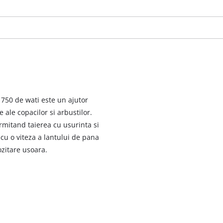
 750 de wati este un ajutor
 ale copacilor si arbustilor.
mitand taierea cu usurinta si
 cu o viteza a lantului de pana
zitare usoara.
Avem nevoie de acordul dvs. pentru a
incarca serviciul Google Maps!
This content is not permitted to load due
to trackers that are not disclosed to the