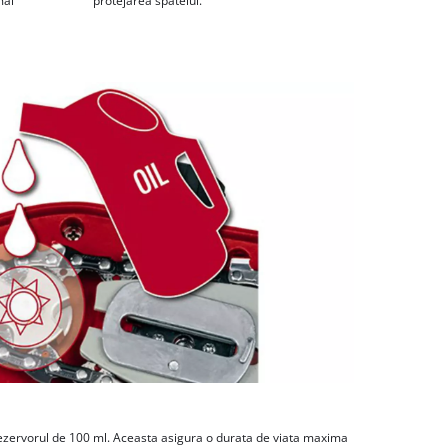
mai
protejarea spatelui.
rezervorul de 100 ml. Aceasta asigura o durata de viata maxima