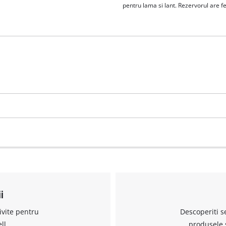
pentru lama si lant. Rezervorul are fe
i
ivite pentru
Descoperiti s
ll.
produsele 