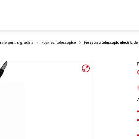
traie pentru gradina
Foarfeci telescopice
Ferastrau telescopic electric de
F
A