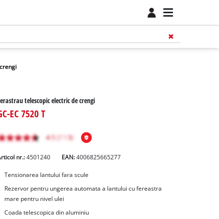
 crengi
erastrau telescopic electric de crengi
GC-EC 7520 T
rticol nr.:
4501240
EAN:
4006825665277
Tensionarea lantului fara scule
Rezervor pentru ungerea automata a lantului cu fereastra
mare pentru nivel ulei
Coada telescopica din aluminiu