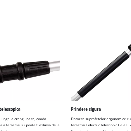
visitor. The website owner needs to setup
the site with their CMP to add this content
to the list of technologies used.
Powered by
Usercentrics Consent
Management Platform
telescopica
Prindere sigura
junge la crengi inalte, coada
Datorita suprafetelor ergonomice cu 
a a ferastraului poate fi extinsa de la
ferastraul electric telescopic GC-EC 