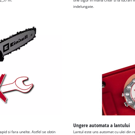
 2,57 m.
tine sigur in mana chiar si la lucrari 
indelungate.
Ungere automata a lantului
apid si fara unelte. Astfel se obtin
Lantul este uns automat cu ulei din 