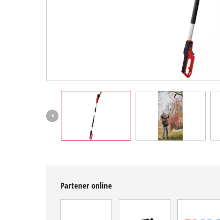
Română
RO
Română
English
Partener online