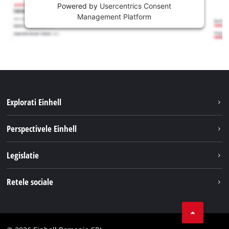
Powered by
Usercentrics Consent
Management Platform
Explorati Einhell
Sustenabilitate
Perspectivele Einhell
Servicii
Despre noi
Legislatie
Sistemul de acumulatori
Cariere
Tipareste
Retele sociale
Einhell in lume
Confidentialitatea datelor
LinkedIn
Conformitate
YouТube
Declaratie de accesibilitate