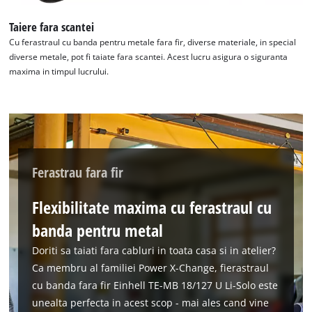
This content is not permitted to load due
to trackers that are not disclosed to the
Taiere fara scantei
visitor. The website owner needs to setup
Cu ferastraul cu banda pentru metale fara fir, diverse materiale, in special
the site with their CMP to add this content
diverse metale, pot fi taiate fara scantei. Acest lucru asigura o siguranta
to the list of technologies used.
maxima in timpul lucrului.
Powered by
Usercentrics Consent
Management Platform
Ferastrau fara fir
Flexibilitate maxima cu ferastraul cu
banda pentru metal
Doriti sa taiati fara cabluri in toata casa si in atelier?
Ca membru al familiei Power X-Change, fierastraul
cu banda fara fir Einhell TE-MB 18/127 U Li-Solo este
unealta perfecta in acest scop - mai ales cand vine