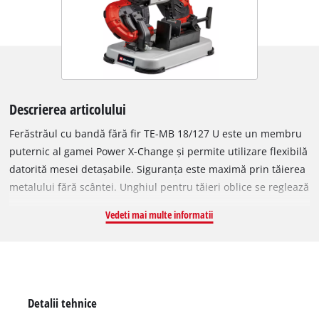
Descrierea articolului
Ferăstrăul cu bandă fără fir TE-MB 18/127 U este un membru
puternic al gamei Power X-Change și permite utilizare flexibilă
datorită mesei detașabile. Siguranța este maximă prin tăierea
metalului fără scântei. Unghiul pentru tăieri oblice se reglează
între 0°–47°, iar capacitatea de tăiere este 115 x 127 mm.
Vedeti mai multe informatii
Mânerul se ajustează fără scule. Are turație optimă și LED
integrat. Include un al doilea bandaj și suport compatibil. Se
livrează fără acumulator și încărcător.
Detalii tehnice