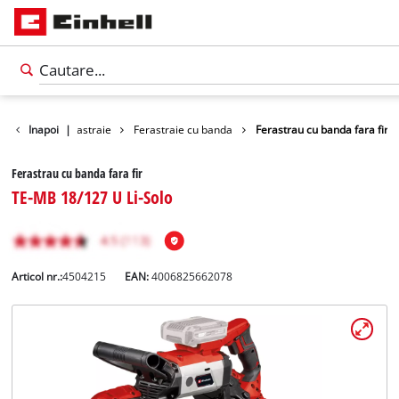
Unelte
Inapoi
Ferastraie
|
Ferastraie cu banda
Ferastrau cu banda fara fir
Ferastrau cu banda fara fir
TE-MB 18/127 U Li-Solo
Articol nr.:
4504215
EAN:
4006825662078
Română
RO
Română