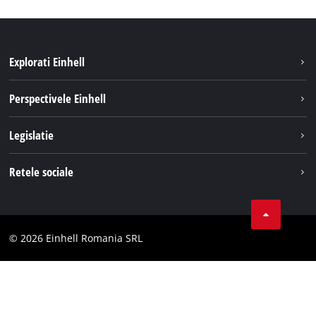
Explorati Einhell
Sustenabilitate
Perspectivele Einhell
Servicii
Despre noi
Legislatie
Sistemul de acumulatori
Cariere
Tipareste
Retele sociale
Einhell in lume
Confidentialitatea datelor
LinkedIn
Conformitate
YouТube
Declaratie de accesibilitate
© 2026 Einhell Romania SRL
Facebook
Instagram