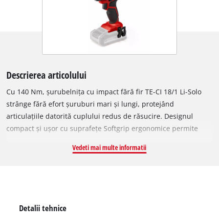
Descrierea articolului
Cu 140 Nm, șurubelnița cu impact fără fir TE-CI 18/1 Li-Solo
strânge fără efort șuruburi mari și lungi, protejând
articulațiile datorită cuplului redus de răsucire. Designul
compact și ușor cu suprafețe Softgrip ergonomice permite
lucru confortabil. Dispune de prindere hexagonală, ideală
Vedeti mai multe informatii
pentru biți rezistenți la impact. Turația este controlată fin prin
electronică. Trei LED-uri oferă iluminare optimă, carcasa din
aluminiu și protecția din cauciuc sporesc durabilitatea, iar
clema de curea oferă siguranță. Este membru al familiei
Power X-Change, cu acumulatori disponibili separat.
Detalii tehnice