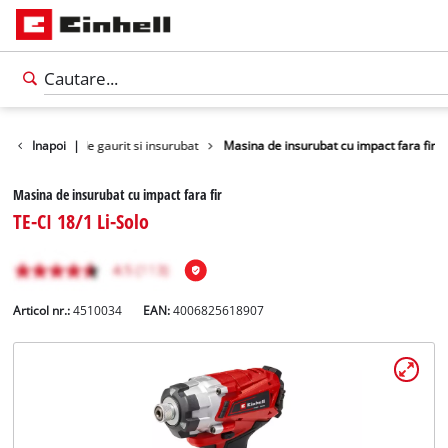
lte
Inapoi
Masini de gaurit si insurubat
|
Masina de insurubat cu impact fara fir
Masina de insurubat cu impact fara fir
TE-CI 18/1 Li-Solo
Articol nr.:
4510034
EAN:
4006825618907