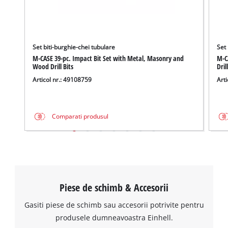
Set biti-burghie-chei tubulare
Set 
M-CASE 39-pc. Impact Bit Set with Metal, Masonry and
M-CA
Wood Drill Bits
Dril
Articol nr.: 49108759
Arti
Comparati produsul
Piese de schimb & Accesorii
Gasiti piese de schimb sau accesorii potrivite pentru
produsele dumneavoastra Einhell.