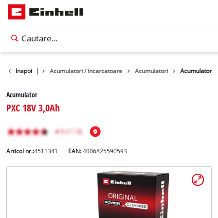
Accesorii
Inapoi
|
Acumulatori / Incarcatoare
Acumulatori
Acumulator
Acumulator
PXC 18V 3,0Ah
Articol nr.:
4511341
EAN:
4006825590593
Română
RO
Română