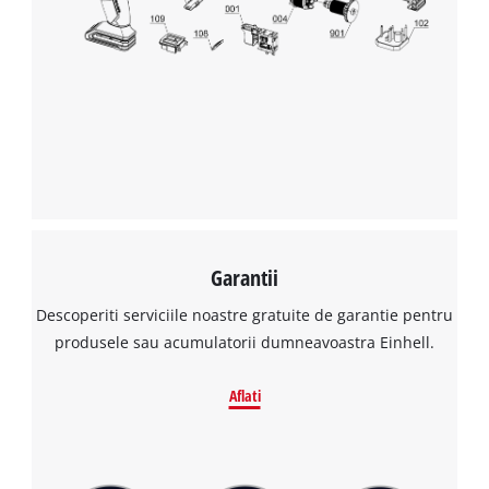
Avem nevoie de acordul dvs. pentru a
incarca serviciul Google Maps!
This content is not permitted to load due
to trackers that are not disclosed to the
visitor. The website owner needs to setup
the site with their CMP to add this content
to the list of technologies used.
Powered by
Usercentrics Consent
Management Platform
Garantii
Descoperiti serviciile noastre gratuite de garantie pentru
produsele sau acumulatorii dumneavoastra Einhell.
Aflati