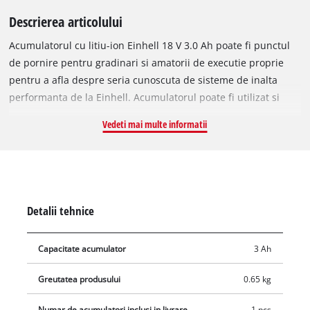
Descrierea articolului
Acumulatorul cu litiu-ion Einhell 18 V 3.0 Ah poate fi punctul
de pornire pentru gradinari si amatorii de executie proprie
pentru a afla despre seria cunoscuta de sisteme de inalta
performanta de la Einhell. Acumulatorul poate fi utilizat si
suplimentar fata de un echipament existent Power X-Change,
Vedeti mai multe informatii
pentru a mentine echipamentul de gradina si celelalte unelte
permanent gata de functionare. Sistemul de acumulator
multifunctional si interschimbabil se poate folosi universal
pentru toate produsele din seria de sisteme Power X-Change.
Fiecare dispozitiv PXC din gama pentru gradina si unelte
Detalii tehnice
poate fi utilizat cu fiecare acumulator din seria de sisteme. In
plus, incarcatoarele din serie au fost create si pentru uz
Capacitate acumulator
3 Ah
universal. Un singur acumulator si un singur incarcator
pentru toate uneltele economiseste un cost semnificativ si nu
Greutatea produsului
0.65 kg
doar de cumparare. Elimina si dezordinea si haosul creat de
existenta mai multor acumulatori si incarcatoare pentru
Numar de acumulatori inclusi in livrare
1 pcs