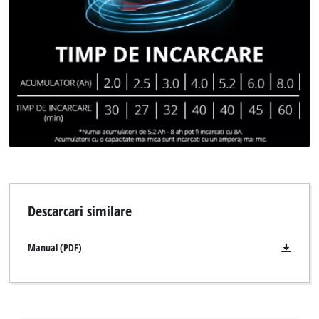
This content is not permitted to load due
to trackers that are not disclosed to the
visitor. The website owner needs to setup
the site with their CMP to add this content
to the list of technologies used.
Powered by
Usercentrics Consent
Management Platform
Descarcari similare
Manual (PDF)