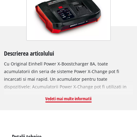
Descrierea articolului
Cu Original Einhell Power X-Boostcharger 8A, toate
acumulatorii din seria de sisteme Power X-Change pot fi
incarcati si mai rapid. Un acumulator pentru toate
dispozitivele: Acumulatorii Power X-Change pot fi utilizati in
toate dispozitivele din puternica serie de sisteme Einhell.
Vedeti mai multe informatii
Incarcatorul poate fi utilizat universal pentru toti acumulatorii
PXC. Datorita tehnologiei de incarcare rapida de 8 A, timpii de
incarcare sunt si mai scurti, iar acumulatorul este monitorizat
in permanenta de sistemul inteligent de gestionare a
incarcarii pentru o incarcare optima si siguranta maxima. Cu
Detalii tehnice