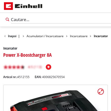
Accesorii
Inapoi
|
Acumulatori / Incarcatoare
Incarcatoare
Incarcator
Incarcator
Power X-Boostcharger 8A
Articol nr.:
4512155
EAN:
4006825670554