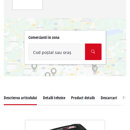
Comercianti in zona
Cod poștal sau oraș
Descrierea articolului
Detalii tehnice
Product details
Descarcari
Pies