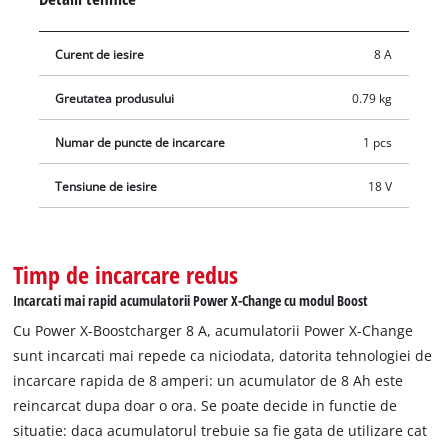
ajutorul modului boost integrat, timpul de incarcare a
acumulatorului poate fi chiar scurtat cu pana la 62%. Dar
Curent de iesire
8 A
exista intotdeauna posibilitatea de a alege: daca butonul
modului boost nu este apasat, incarcatorul va incarca
Greutatea produsului
0.79 kg
acumulatorul usor si in modul normal. Datorita modului de
reimprospatare, in multe cazuri este posibila si reactivarea
Numar de puncte de incarcare
1 pcs
acumulatorilor profund descarcati pentru a-i reincarca
ulterior in mod normal. Toate informatiile actuale privind
Tensiune de iesire
18 V
starea de incarcare si a acumulatorului sunt furnizate prin
intermediul unui indicator de stare LED cu 7 trepte. Pentru
economisirea spatiului si instalarea usoara pe perete, in
Timp de incarcare redus
carcasa incarcatorului sunt integrate bucle de agatare
Incarcati mai rapid acumulatorii Power X-Change cu modul Boost
suplimentare.
Cu Power X-Boostcharger 8 A, acumulatorii Power X-Change
sunt incarcati mai repede ca niciodata, datorita tehnologiei de
incarcare rapida de 8 amperi: un acumulator de 8 Ah este
reincarcat dupa doar o ora. Se poate decide in functie de
situatie: daca acumulatorul trebuie sa fie gata de utilizare cat