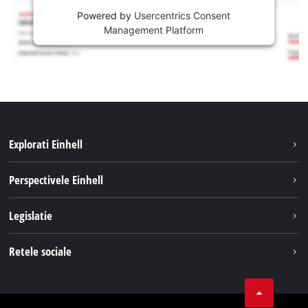
Powered by
Usercentrics Consent
Management Platform
Explorati Einhell
Sustenabilitate
Perspectivele Einhell
Servicii
Despre noi
Legislatie
Sistemul de acumulatori
Cariere
Tipareste
Retele sociale
Einhell in lume
Confidentialitatea datelor
LinkedIn
Conformitate
YouТube