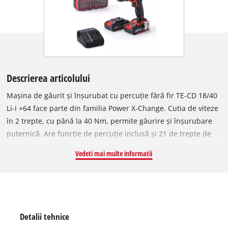
Descrierea articolului
Mașina de găurit și înșurubat cu percuție fără fir TE-CD 18/40
Li-i +64 face parte din familia Power X-Change. Cutia de viteze
în 2 trepte, cu până la 40 Nm, permite găurire și înșurubare
puternică. Are funcție de percuție inclusă și 21 de trepte de
cuplu pentru lucru adaptat materialului. LED-ul oferă
Vedeti mai multe informatii
vizibilitate optimă, iar tehnologia Li-Ion asigură disponibilitate
constantă fără autodescărcare. Se livrează în cutie practică, cu
doi acumulatori PXC 2,0 Ah, încărcător rapid și set de 64 de
accesorii.
Detalii tehnice