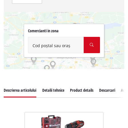
Comercianti in zona
Cod poștal sau oraș
Descrierea articolului
Detalii tehnice
Product details
Descarcari
Acce