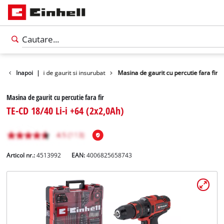
nelte
Inapoi
Masini de gaurit si insurubat
|
Masina de gaurit cu percutie fara fir
Masina de gaurit cu percutie fara fir
TE-CD 18/40 Li-i +64 (2x2,0Ah)
Articol nr.:
4513992
EAN:
4006825658743