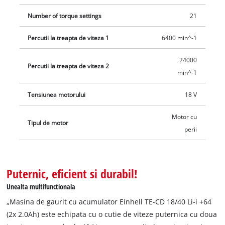
Number of torque settings
21
Percutii la treapta de viteza 1
6400 min^-1
24000
Percutii la treapta de viteza 2
min^-1
Tensiunea motorului
18 V
Motor cu
Tipul de motor
perii
Puternic, eficient si durabil!
Unealta multifunctionala
„Masina de gaurit cu acumulator Einhell TE-CD 18/40 Li-i +64
(2x 2.0Ah) este echipata cu o cutie de viteze puternica cu doua