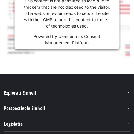
This content is not permitted to load due to
trackers that are not disclosed to the visitor.
The website owner needs to setup the site
with their CMP to add this content to the list
of technologies used.
Powered by
Usercentrics Consent
Management Platform
Explorati Einhell
Sustenabilitate
Perspectivele Einhell
Servicii
Despre noi
Legislatie
Sistemul de acumulatori
Cariere