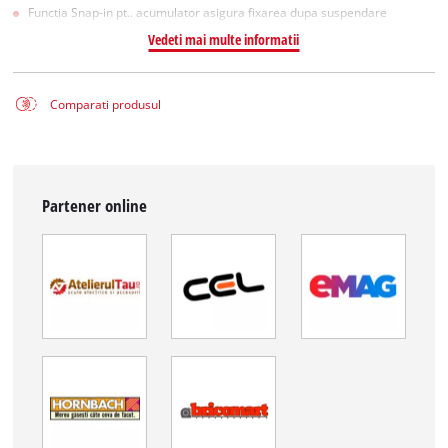
Functia Snap-in pt.. acumulator asigura fixarea dupa suspendare
Vedeti mai multe informatii
Comparati produsul
Partener online