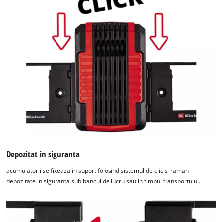
siguranta si in rulote si masini. Setul include patru suruburi
pentru montarea pe un perete din lemn, precum si patru
dibluri pentru montarea pe beton.
Depozitat in siguranta
acumulatorii se fixeaza in suport folosind sistemul de clic si raman
depozitate in siguranta sub bancul de lucru sau in timpul transportului.