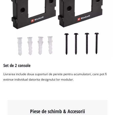
Avem nevoie de acordul dvs. pentru a
incarca serviciul Google Maps!
This content is not permitted to load due
to trackers that are not disclosed to the
visitor. The website owner needs to setup
the site with their CMP to add this content
to the list of technologies used.
Set de 2 console
Powered by
Usercentrics Consent
Livrarea include doua suporturi de perete pentru acumulatori, care pot fi
Management Platform
extinse individual datorita designului lor modular.
Piese de schimb & Accesorii