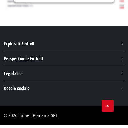
Explorati Einhell
Sustenabilitate
Perspectivele Einhell
Servicii
Despre noi
Legislatie
Sistemul de acumulatori
Cariere
Tipareste
Retele sociale
Einhell in lume
Confidentialitatea datelor
LinkedIn
Conformitate
YouТube
Declaratie de accesibilitate
© 2026 Einhell Romania SRL
Facebook
Instagram