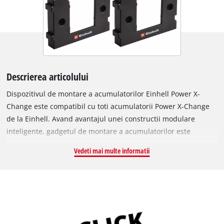
Descrierea articolului
Dispozitivul de montare a acumulatorilor Einhell Power X-
Change este compatibil cu toti acumulatorii Power X-Change
de la Einhell. Avand avantajul unei constructii modulare
inteligente, gadgetul de montare a acumulatorilor este
extensibil la nesfarsit pentru a stoca o cantitate nelimitata de
Vedeti mai multe informatii
acumulatorii. Ca urmare, gadgetul de montare a
acumulatorilor ofera o scalabilitate maxima pentru orice loc
de munca. Asamblarea simpla se face datorita conexiunii cu
limba si canelura. Functia de fixare cu clic a gadgetului de
montare asigura fixarea acumulatorilor, chiar si atunci cand
este montat deasupra capului. Ca urmare, poate fi montat in