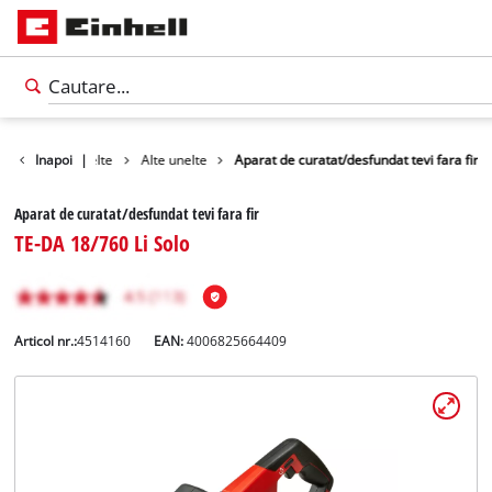
Produse
Inapoi
Unelte
|
Alte unelte
Aparat de curatat/desfundat tevi fara fir
Aparat de curatat/desfundat tevi fara fir
TE-DA 18/760 Li Solo
Articol nr.:
4514160
EAN:
4006825664409
Română
RO
Română