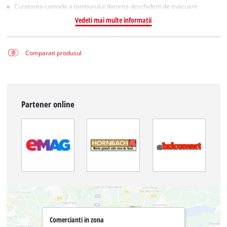
Curatarea comoda a tamburului datorita deschiderii de evacuare
Vedeti mai multe informatii
Comparati produsul
Partener online
Comercianti in zona