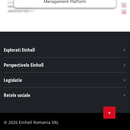
Management Platform
Explorati Einhell
Sustenabilitate
Perspectivele Einhell
Servicii
Despre noi
Legislatie
Sistemul de acumulatori
Cariere
Tipareste
Retele sociale
Einhell in lume
Confidentialitatea datelor
LinkedIn
Conformitate
YouТube
Declaratie de accesibilitate
© 2026 Einhell Romania SRL
Facebook