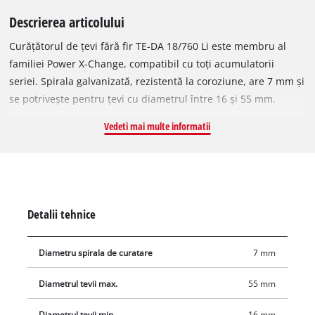
Descrierea articolului
Curățătorul de țevi fără fir TE-DA 18/760 Li este membru al
familiei Power X-Change, compatibil cu toți acumulatorii
seriei. Spirala galvanizată, rezistentă la coroziune, are 7 mm și
se potrivește pentru țevi cu diametrul între 16 și 55 mm.
Mecanismul de avans acționat electric, cu rotație
Vedeti mai multe informatii
stânga/dreapta, elimină chiar și blocajele dificile. Tamburul
dispune de deschidere pentru curățare și mecanism de
blocare. LED-ul integrează iluminarea zonei de lucru. Designul
ergonomic cu Softgrip garantează utilizare comodă.
Acumulatorul și încărcătorul sunt disponibile separat.
Detalii tehnice
Diametru spirala de curatare
7 mm
Diametrul tevii max.
55 mm
Diametrul tevii min.
16 mm