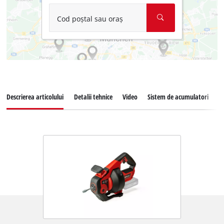
Cod poștal sau oraș
Descrierea articolului
Detalii tehnice
Video
Sistem de acumulatori
D