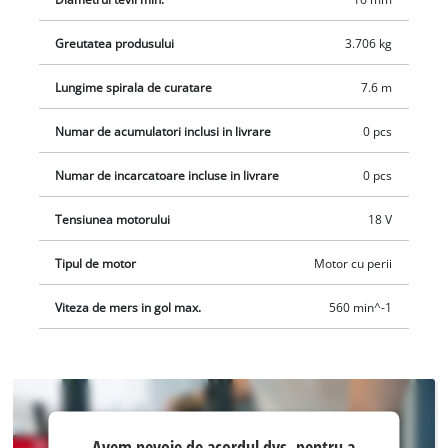
Greutatea produsului
3.706 kg
Lungime spirala de curatare
7.6 m
Numar de acumulatori inclusi in livrare
0 pcs
Numar de incarcatoare incluse in livrare
0 pcs
Tensiunea motorului
18 V
Tipul de motor
Motor cu perii
Viteza de mers in gol max.
560 min^-1
Avem
Avem nevoie de acordul dvs. pentru a