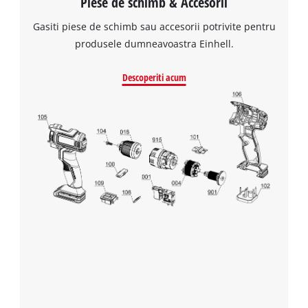
Piese de schimb & Accesorii
Powered by
Usercentrics Consent
list
Management Platform
Gasiti piese de schimb sau accesorii potrivite pentru
of
technologies
produsele dumneavoastra Einhell.
used.
Descoperiti acum
Powered
by
Usercentrics
Consent
Management
Platform