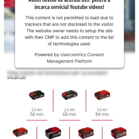
nevoie
incarca serviciul Youtube videos!
de
acordul
This content is not permitted to load due to
dvs.
trackers that are not disclosed to the visitor.
pentru a
The website owner needs to setup the site
incarca
with their CMP to add this content to the list
of technologies used.
serviciul
Youtube!
Powered by
Usercentrics Consent
Management Platform
This
content
is
not
permitted
to
load
due
to
trackers
that
are