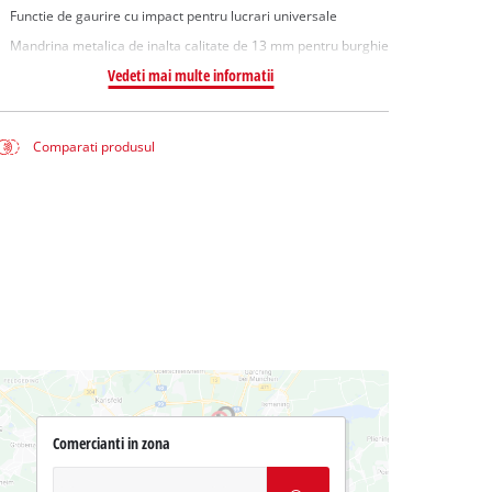
Functie de gaurire cu impact pentru lucrari universale
Mandrina metalica de inalta calitate de 13 mm pentru burghie
Vedeti mai multe informatii
Comparati produsul
Comercianti in zona