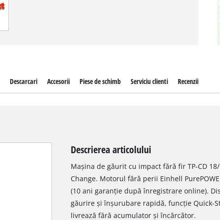
Descarcari
Accesorii
Piese de schimb
Serviciu clienti
Recenzii
Descrierea articolului
Mașina de găurit cu impact fără fir TP-CD 18/
Change. Motorul fără perii Einhell PurePOWER
(10 ani garanție după înregistrare online). D
găurire și înșurubare rapidă, funcție Quick-
livrează fără acumulator și încărcător.