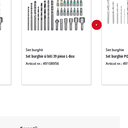
Set burghii
Set burghie
Set burghie si biti 39 piese L-Box
Set burghie 
Articol nr.: 49108956
Articol nr.: 4