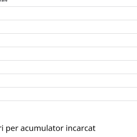
vrare
Avem nevoie de acordul dvs. pentru a
incarca serviciul Google Maps!
This content is not permitted to load due
to trackers that are not disclosed to the