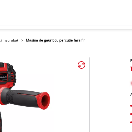
si insurubat
Masina de gaurit cu percutie fara fir
P
A