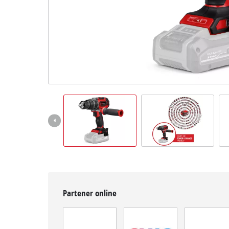
Română
RO
Română
English
Partener online