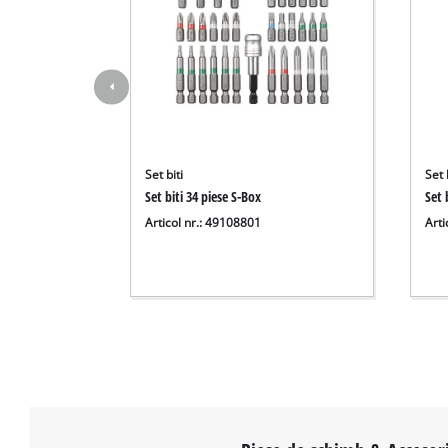
Set biti
Set 
Set biti 34 piese S-Box
Set 
Articol nr.: 49108801
Arti