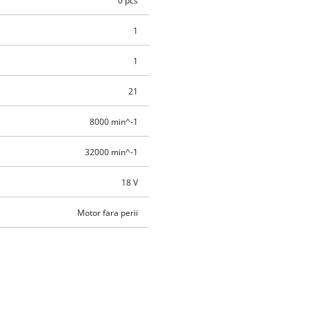
0 pcs
1
1
21
8000 min^-1
32000 min^-1
18 V
Motor fara perii