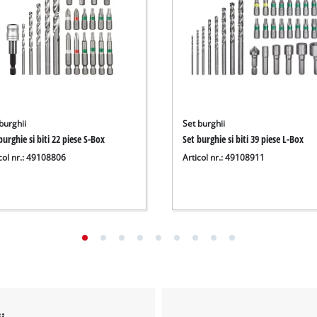
burghii
Set burghii
burghie si biti 22 piese S-Box
Set burghie si biti 39 piese L-Box
col nr.: 49108806
Articol nr.: 49108911