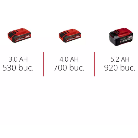
visitor. The website owner needs to setup
the site with their CMP to add this content
to the list of technologies used.
Powered by
Usercentrics Consent
Management Platform