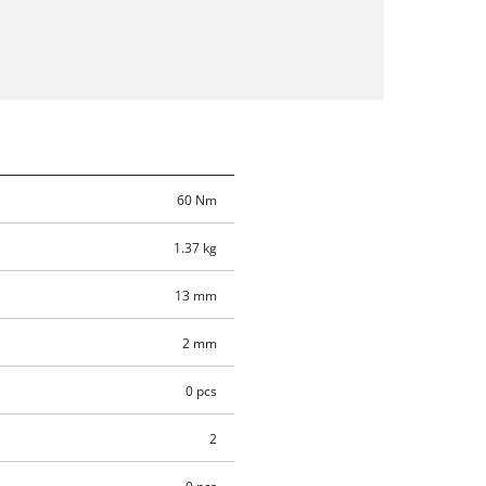
60 Nm
1.37 kg
13 mm
2 mm
0 pcs
2