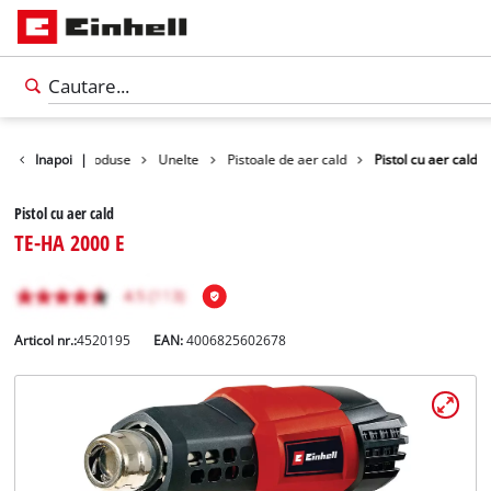
Inapoi
|
Produse
Unelte
Pistoale de aer cald
Pistol cu aer cald
Pistol cu aer cald
TE-HA 2000 E
Articol nr.:
4520195
EAN:
4006825602678