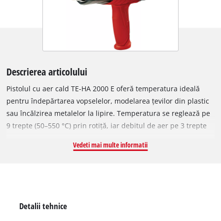
Descrierea articolului
Pistolul cu aer cald TE-HA 2000 E oferă temperatura ideală
pentru îndepărtarea vopselelor, modelarea țevilor din plastic
sau încălzirea metalelor la lipire. Temperatura se reglează pe
9 trepte (50–550 °C) prin rotiță, iar debitul de aer pe 3 trepte
(250–500 l/min). Funcția de aer rece permite răcirea rapidă la
Vedeti mai multe informatii
schimbarea duzelor. Poate fi folosit și staționar datorită bazei
stabile. Setul include duză de reducere, duză lată, duză
reflectoare și duză de degajare.
Detalii tehnice