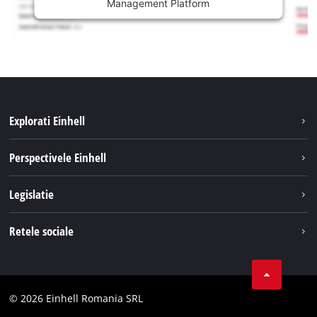
Management Platform
Explorati Einhell
Sustenabilitate
Perspectivele Einhell
Servicii
Despre noi
Legislatie
Sistemul de acumulatori
Cariere
Tipareste
Retele sociale
Einhell in lume
Confidentialitatea datelor
LinkedIn
Conformitate
YouТube
Declaratie de accesibilitate
© 2026 Einhell Romania SRL
Facebook