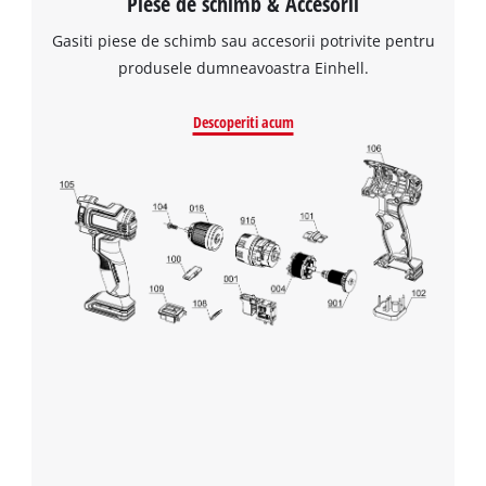
Piese de schimb & Accesorii
Avem nevoie de acordul dvs. pentru a
incarca serviciul Google Maps!
Gasiti piese de schimb sau accesorii potrivite pentru
produsele dumneavoastra Einhell.
This content is not permitted to load due
to trackers that are not disclosed to the
Descoperiti acum
visitor. The website owner needs to setup
the site with their CMP to add this content
to the list of technologies used.
Powered by
Usercentrics Consent
Management Platform