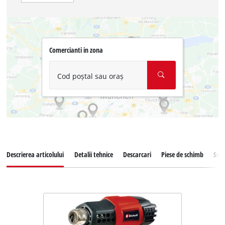
Comercianti in zona
Cod poștal sau oraș
Descrierea articolului
Detalii tehnice
Descarcari
Piese de schimb
Serv