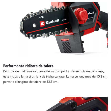
Avem nevoie de acordul dvs. pentru a
incarca serviciul Google Maps!
This content is not permitted to load due
to trackers that are not disclosed to the
visitor. The website owner needs to setup
the site with their CMP to add this content
Performanta ridicata de taiere
to the list of technologies used.
Pentru cele mai bune rezultate de lucru si performante ridicate de taiere,
este inclus o lama si un lant de inalta calitate. Lama cu lungimea de 15,8 cm
Powered by
Usercentrics Consent
permite o lungime de taiere de 12,5 cm.
Management Platform