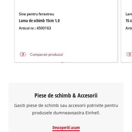
Sina pentru ferastrau
Lan
Lama de schimb 15cm 1,0
15 
Articol nr.: 4500163
Arti
Comparati produsul
Piese de schimb & Accesorii
Gasiti piese de schimb sau accesorii potrivite pentru
produsele dumneavoastra Einhell.
Descoperiti acum