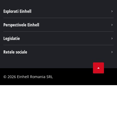
Explorati Einhell
Sustenabilitate
Perspectivele Einhell
Servicii
Despre noi
Legislatie
Sistemul de acumulatori
Cariere
Tipareste
Retele sociale
Einhell in lume
Confidentialitatea datelor
LinkedIn
Conformitate
YouТube
Declaratie de accesibilitate
© 2026 Einhell Romania SRL
Facebook
Instagram