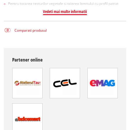
Pentru tocarea resturilor vegetale si taierea lemnului cu profil patrat
Vedeti mai multe informatii
Comparati produsul
Partener online