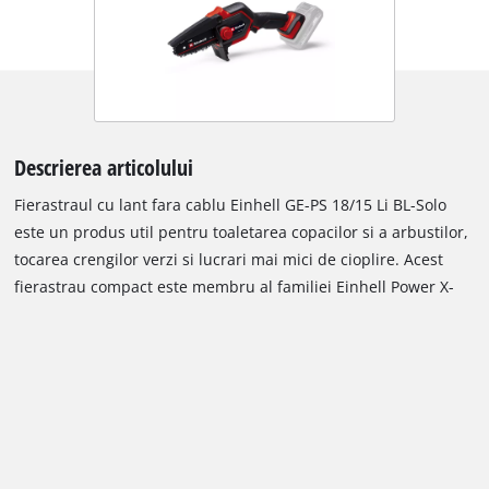
Descrierea articolului
Fierastraul cu lant fara cablu Einhell GE-PS 18/15 Li BL-Solo
este un produs util pentru toaletarea copacilor si a arbustilor,
tocarea crengilor verzi si lucrari mai mici de cioplire. Acest
fierastrau compact este membru al familiei Einhell Power X-
Change si poate fi utilizat cu toti acumulatorii si incarcatoarele
din aceasta gama. Dispozitivul este alimentat de motorul fara
perii PurePOWER Einhell, care asigura mai multa putere si o
autonomie mai mare fata de motoarele conventionale cu perii
de carbon. Motorul beneficiaza de o garantie de 10 ani dupa
inregistrarea online. Cu o lungime a lamei de 15,8 cm si o
lungime de taiere de 12,5 cm, fierastraul cu lant usor si