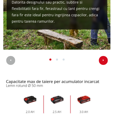
Datorita designului sau practic, subtire si
flexibilitatii fara fir, ferastraul cu lant pentru crengi
fara fir este ideal pentru ingrijirea copacilor, adica
pentru taierea ramurilor.