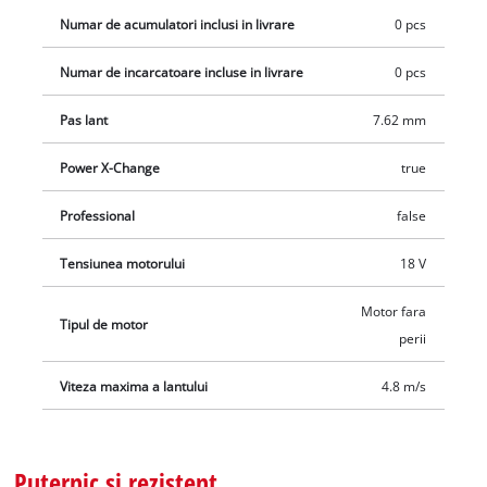
Numar de acumulatori inclusi in livrare
0 pcs
Numar de incarcatoare incluse in livrare
0 pcs
Pas lant
7.62 mm
Power X-Change
true
Professional
false
Tensiunea motorului
18 V
Motor fara
Tipul de motor
perii
Viteza maxima a lantului
4.8 m/s
Puternic si rezistent