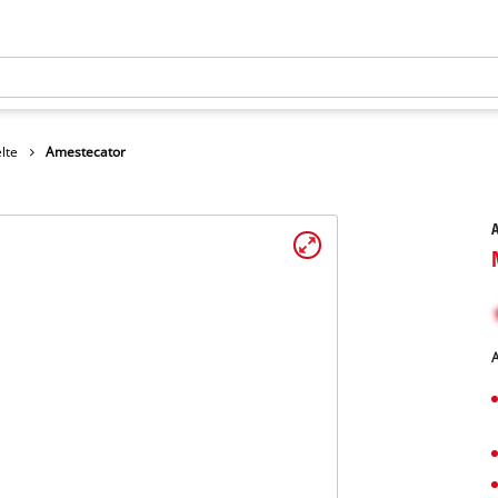
lte
Amestecator
A