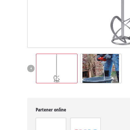
Română
RO
Română
English
Partener online