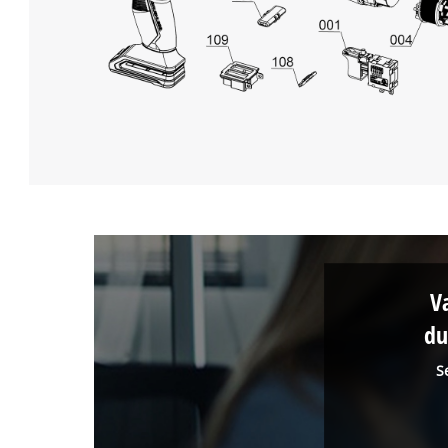
V
du
S