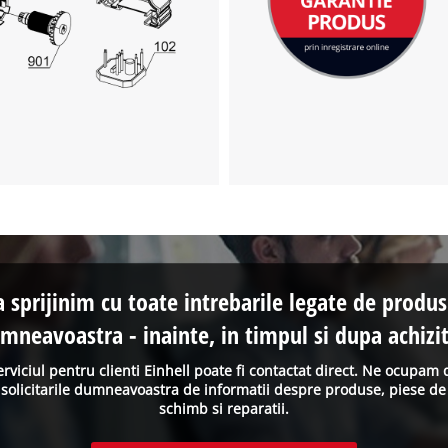
visitor. The website owner needs to setup
the site with their CMP to add this content
to the list of technologies used.
Powered by
Usercentrics Consent
Management Platform
a sprijinim cu toate intrebarile legate de produs
mneavoastra - inainte, in timpul si dupa achizit
erviciul pentru clienti Einhell poate fi contactat direct. Ne ocupam 
solicitarile dumneavoastra de informatii despre produse, piese de
schimb si reparatii.