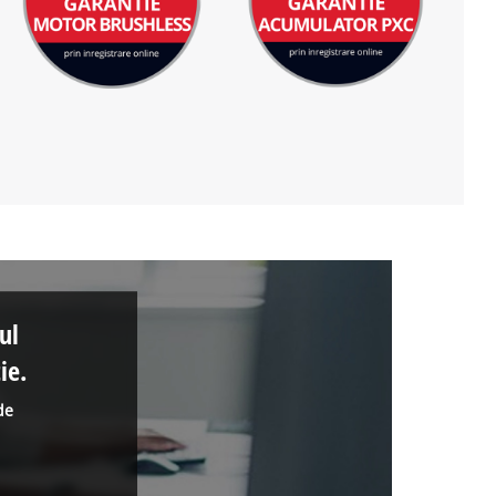
ul
ie.
de