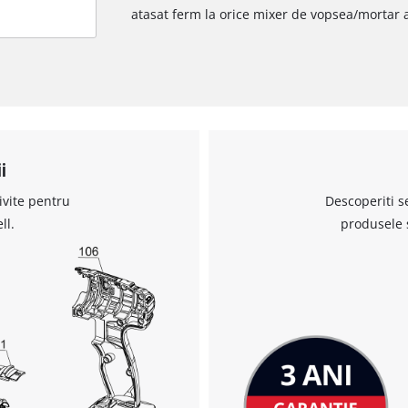
atasat ferm la orice mixer de vopsea/mortar a
i
ivite pentru
Descoperiti s
ll.
produsele 
Avem nevoie de acordul dvs. pentru a
incarca serviciul Google Maps!
This content is not permitted to load due
to trackers that are not disclosed to the