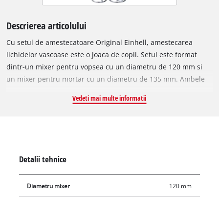
Descrierea articolului
Cu setul de amestecatoare Original Einhell, amestecarea
lichidelor vascoase este o joaca de copii. Setul este format
dintr-un mixer pentru vopsea cu un diametru de 120 mm si
un mixer pentru mortar cu un diametru de 135 mm. Ambele
mixere au o lungime de 585 mm si sunt ideale pentru
Vedeti mai multe informatii
amestecarea atat a lichidelor, cat si a materialelor vascoase. In
timp ce mixerul pentru vopsea este utilizat pentru a amesteca
materiale precum vopsea, lac, bitum, epoxid sau adeziv,
mixerul pentru mortar este cel mai potrivit pentru
amestecarea tencuielii, ipsosului sau mortarului. Setul de
Detalii tehnice
mixer include un mixer pentru vopsea si un mixer pentru
mortar.
Diametru mixer
120 mm