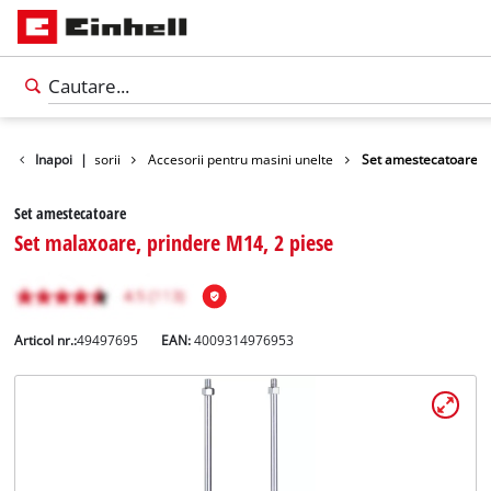
Inapoi
Accesorii
|
Accesorii pentru masini unelte
Set amestecatoare
Set amestecatoare
Set malaxoare, prindere M14, 2 piese
Articol nr.:
49497695
EAN:
4009314976953