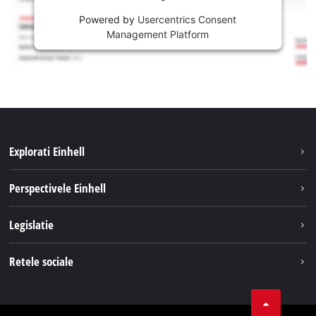
Powered by
Usercentrics Consent
Management Platform
Explorati Einhell
Sustenabilitate
Perspectivele Einhell
Servicii
Despre noi
Legislatie
Sistemul de acumulatori
Cariere
Tipareste
Retele sociale
Einhell in lume
Confidentialitatea datelor
LinkedIn
Conformitate
YouТube