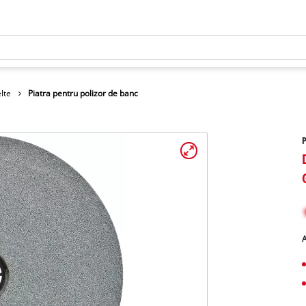
lte
Piatra pentru polizor de banc
P
A