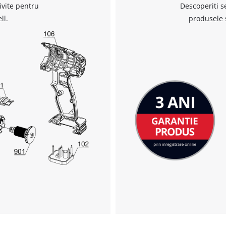
ivite pentru
Descoperiti s
Avem nevoie de acordul dvs. pentru a
ll.
produsele 
incarca serviciul Google Maps!
This content is not permitted to load due
to trackers that are not disclosed to the
visitor. The website owner needs to setup
the site with their CMP to add this content
to the list of technologies used.
Powered by
Usercentrics Consent
Management Platform