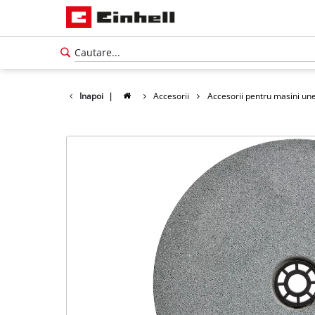
Inapoi
|
Accesorii
Accesorii pentru masini une
Română
RO
Română