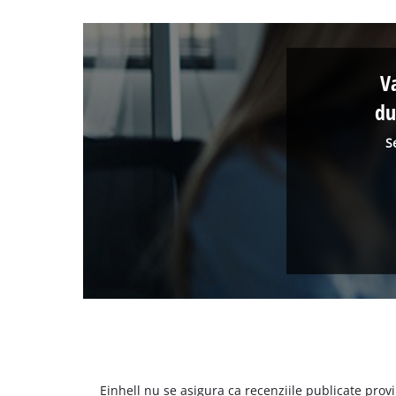
V
du
S
Einhell nu se asigura ca recenziile publicate provi