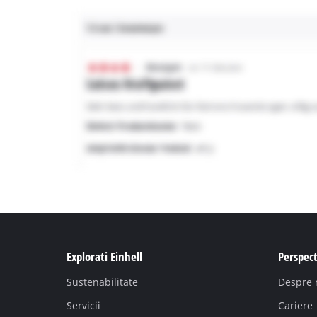
Explorati Einhell
Perspect
Sustenabilitate
Despre 
Servicii
Cariere