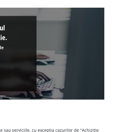
ul
ie.
de
 sau serviciile, cu exceptia cazurilor de "Achizitie