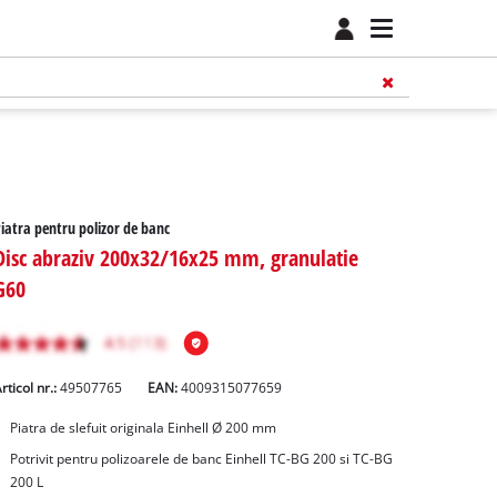
iatra pentru polizor de banc
Disc abraziv 200x32/16x25 mm, granulatie
G60
rticol nr.:
49507765
EAN:
4009315077659
Piatra de slefuit originala Einhell Ø 200 mm
Potrivit pentru polizoarele de banc Einhell TC-BG 200 si TC-BG
200 L