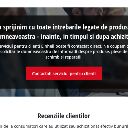
a sprijinim cu toate intrebarile legate de produs
mneavoastra - inainte, in timpul si dupa achizit
erviciul pentru clienti Einhell poate fi contactat direct. Ne ocupam 
solicitarile dumneavoastra de informatii despre produse, piese de
schimb si reparatii.
Contactati serviciul pentru clienti
Recenziile clientilor
n de la consumatori care au utilizat sau achizitionat efectiv bunurile