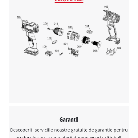
Avem nevoie de acordul dvs. pentru a
incarca serviciul Google Maps!
This content is not permitted to load due
to trackers that are not disclosed to the
Garantii
visitor. The website owner needs to setup
Descoperiti serviciile noastre gratuite de garantie pentru
the site with their CMP to add this content
to the list of technologies used.
produsele sau acumulatorii dumneavoastra Einhell.