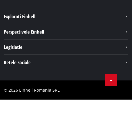
Explorati Einhell
Sustenabilitate
Perspectivele Einhell
Servicii
Despre noi
Legislatie
Sistemul de acumulatori
Cariere
Tipareste
Retele sociale
Einhell in lume
Confidentialitatea datelor
LinkedIn
Conformitate
YouТube
Declaratie de accesibilitate
© 2026 Einhell Romania SRL
Facebook
Instagram