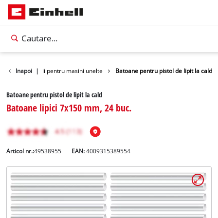
rii
Inapoi
Accesorii pentru masini unelte
|
Batoane pentru pistol de lipit la cald
Batoane pentru pistol de lipit la cald
Batoane lipici 7x150 mm, 24 buc.
Articol nr.:
49538955
EAN:
4009315389554