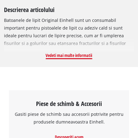
Descrierea articolului
Batoanele de lipit Original Einhell sunt un consumabil
important pentru pistoalele de lipit cu adeziv cald si sunt
ideale pentru lucrari de lipire precise, cum ar fi umplerea
fisurilor si a golurilor sau etansarea fracturilor si a fisurilor
fine. Pistolul de lipit la cald cu baton de lipit este un must-
Vedeti mai multe informatii
have absolut, in special pentru artizanat. Batoanele
transparente pot fi folosite pentru a lipi, printre altele, hartie,
carton, tesaturi, piele, lemn, materiale plastice, spuma si
piatra. Se topesc rapid de la temperaturi de peste 85 °C si au
un timp scurt de intarire. Include 24 de batoane de adeziv,
fiecare cu o lungime de 15 cm si un diametru de 7 mm.
Piese de schimb & Accesorii
Gasiti piese de schimb sau accesorii potrivite pentru
produsele dumneavoastra Einhell.
Descoperiti acum