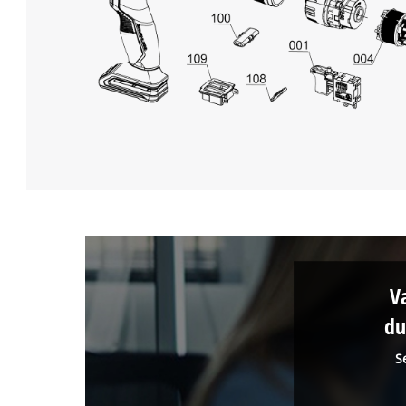
V
du
S