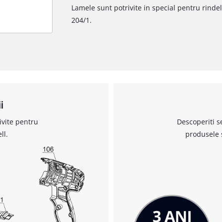
Lamele sunt potrivite in special pentru rindel
204/1.
i
ivite pentru
Descoperiti s
ll.
produsele 
Avem nevoie de acordul dvs. pentru a
incarca serviciul Google Maps!
This content is not permitted to load due
to trackers that are not disclosed to the