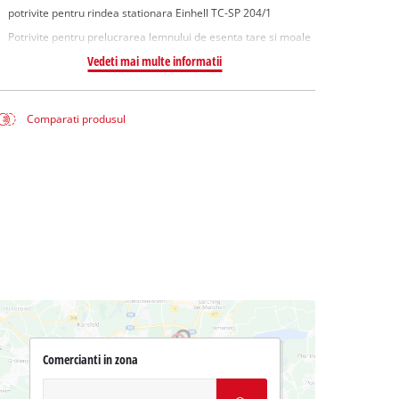
potrivite pentru rindea stationara Einhell TC-SP 204/1
Potrivite pentru prelucrarea lemnului de esenta tare si moale
Vedeti mai multe informatii
Comparati produsul
Comercianti in zona