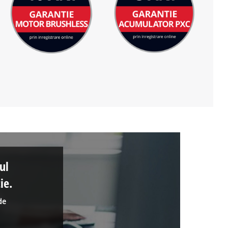
ul
ie.
de