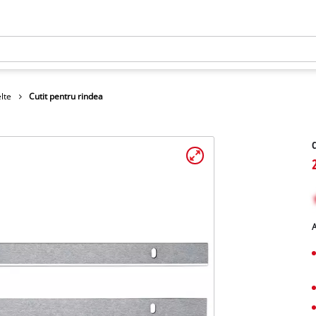
lte
Cutit pentru rindea
C
A