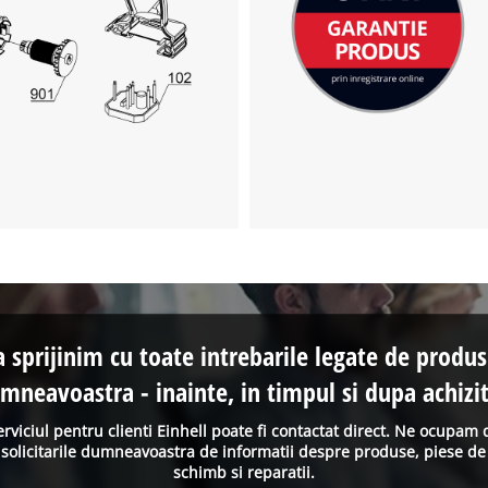
visitor. The website owner needs to setup
the site with their CMP to add this content
to the list of technologies used.
Powered by
Usercentrics Consent
Management Platform
a sprijinim cu toate intrebarile legate de produs
mneavoastra - inainte, in timpul si dupa achizit
erviciul pentru clienti Einhell poate fi contactat direct. Ne ocupam 
solicitarile dumneavoastra de informatii despre produse, piese de
schimb si reparatii.