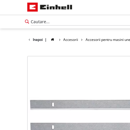
Inapoi
|
Accesorii
Accesorii pentru masini une
Română
RO
Română