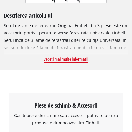
Descrierea articolului
Setul de lame de ferastrau Original Einhell din 3 piese este un
accesoriu potrivit pentru diverse ferastraie universale Einhell.
Setul include 3 lame de ferastrau diferite cu tija universala. In
set sunt incluse 2 lame de ferastrau pentru lemn si 1 lama de
ferastrau pentru metal. Acestea pot fi utilizate cu toate
Vedeti mai multe informatii
ferastraiele universale. Lama de ferastrau HCS de 240 mm
este potrivita pentru taieri medii, mai grosiere in lemn de
esenta tare, lemn de esenta moale, lemn de constructii, lemn
verde uscat si lemn umed. Lama de ferastrau HCS cu starlock
japonez de 230 mm lungime asigura taieri fine in lemn de
esenta tare, lemn de esenta moale, lemn de constructii, lemn
Piese de schimb & Accesorii
acoperit cu plastic si lemn verde uscat, plastic. Lama de
ferastrau BIM cu lungimea de 150 mm este potrivita pentru
Gasiti piese de schimb sau accesorii potrivite pentru
taieri fine in metal, metale neferoase, lemn cu reziduuri
produsele dumneavoastra Einhell.
metalice, materiale mixte si plastic. Toate panzele de