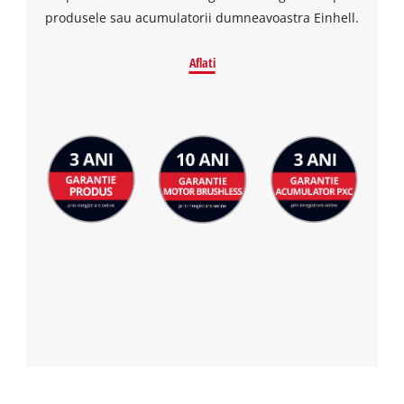
to the list of technologies used.
produsele sau acumulatorii dumneavoastra Einhell.
Powered by
Usercentrics Consent
Management Platform
Aflati