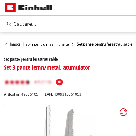
esorii
Inapoi
Accesorii pentru masini unelte
|
Set panze pentru ferastrau sabie
Set panze pentru ferastrau sabie
Set 3 panze lemn/metal, acumulator
Articol nr.:
49576105
EAN:
4009315761053