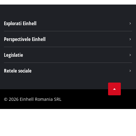
Explorati Einhell
Sustenabilitate
Perspectivele Einhell
Servicii
Despre noi
Legislatie
Sistemul de acumulatori
Cariere
Tipareste
Retele sociale
Einhell in lume
Confidentialitatea datelor
LinkedIn
Conformitate
YouТube
Declaratie de accesibilitate
© 2026 Einhell Romania SRL
Facebook
Instagram