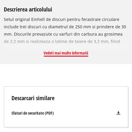
Descrierea articolului
Setul original Einhell de discuri pentru ferastraie circulare
include trei discuri cu diametrul de 250 mm si prindere de 30
mm. Discurile prevazute cu varfuri din carbura au grosimea
de 2,2 mm si realizeaza o latime de taiere de 3,2 mm, fiind
potrivite pentru lemn dur, lemn moale, placi de placaj si
Vedeti mai multe informatii
materiale similare lemnului. Setul contine un disc cu 24 dinti
pentru taieturi longitudinale, unul cu 42 dinti pentru utilizare
universala si un disc cu 60 dinti pentru taieturi transversale.
Discurile pot fi folosite cu ferastraiele Einhell de tip trimmer si
taiere inclinata TE-SM 2534 Dual, TC-SM 2534/1 Dual,
ferastraiele de tip mitra TC-MS 2513 L si TC-MS 2513 T,
Descarcari similare
precum si cu ferastraiele de masa TE-CC 250 UF, TE-TS 250 UF,
TC-TS 2025/2 U si TC-TS 2025/3 eco.
Sfaturi de securitate (PDF)