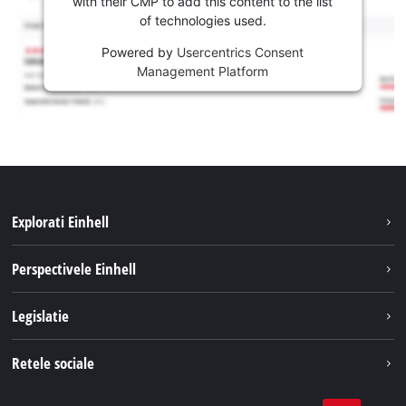
with their CMP to add this content to the list
of technologies used.
Powered by
Usercentrics Consent
Management Platform
Explorati Einhell
Sustenabilitate
Perspectivele Einhell
Servicii
Despre noi
Legislatie
Sistemul de acumulatori
Cariere
Tipareste
Retele sociale
Einhell in lume
Confidentialitatea datelor
LinkedIn