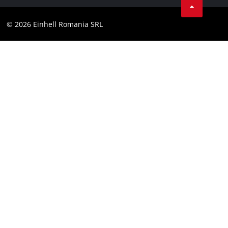
Conformitate
YouТube
Declaratie de accesibilitate
© 2026 Einhell Romania SRL
Facebook
Instagram