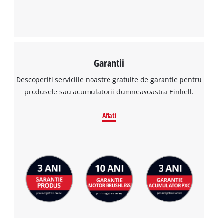
This content is not permitted to load due
to trackers that are not disclosed to the
visitor. The website owner needs to setup
the site with their CMP to add this content
to the list of technologies used.
Garantii
Powered by
Usercentrics Consent
Descoperiti serviciile noastre gratuite de garantie pentru
Management Platform
produsele sau acumulatorii dumneavoastra Einhell.
Aflati