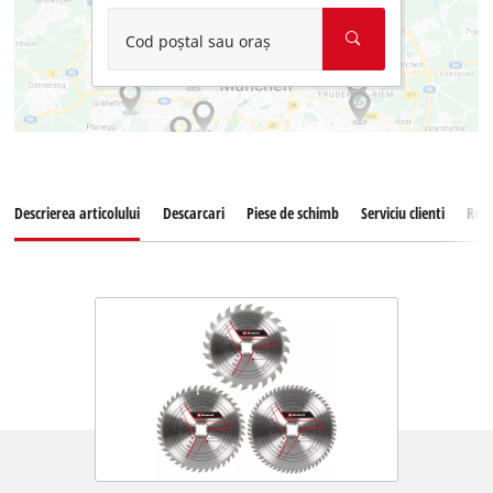
Cod poștal sau oraș
Descrierea articolului
Descarcari
Piese de schimb
Serviciu clienti
Rece