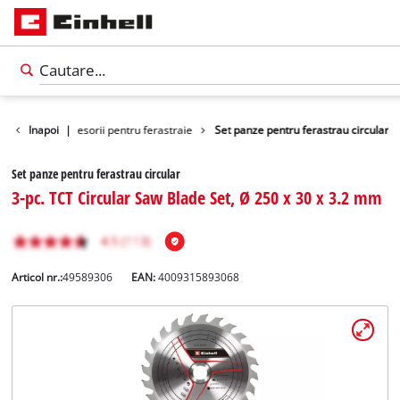
i unelte
Inapoi
Accesorii pentru ferastraie
|
Set panze pentru ferastrau circular
Set panze pentru ferastrau circular
3-pc. TCT Circular Saw Blade Set, Ø 250 x 30 x 3.2 mm
Articol nr.:
49589306
EAN:
4009315893068