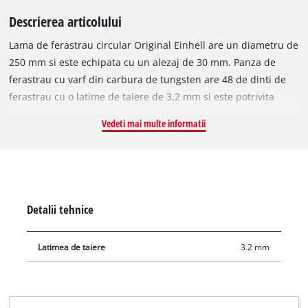
Descrierea articolului
Lama de ferastrau circular Original Einhell are un diametru de
250 mm si este echipata cu un alezaj de 30 mm. Panza de
ferastrau cu varf din carbura de tungsten are 48 de dinti de
ferastrau cu o latime de taiere de 3,2 mm si este potrivita
pentru prelucrarea lemnului de esenta tare, moale, a
Vedeti mai multe informatii
placajelor si a materialelor similare lemnului. Cu dintii sai
fixati prin arc, lama ferastraului circular isi croieste drum
rapid prin material, asigurand astfel o taiere uniforma si
eficienta. Lama de ferastrau circular HM poate fi utilizata cu
ferastraiele circulare Einhell TE-SM 2534 Dual, TC-SM 2534/1
Detalii tehnice
Dual si cu ferastraul circular transversal TC-MS 2315 L. In
plus, este potrivita pentru ferastraiele de masa TE-CC 250 UF,
Latimea de taiere
3.2 mm
TC-TS 2025/2 U si TC-TS 2025/3 eco.