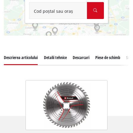
Cod poștal sau oraș
Descrierea articolului
Detalii tehnice
Descarcari
Piese de schimb
Serv