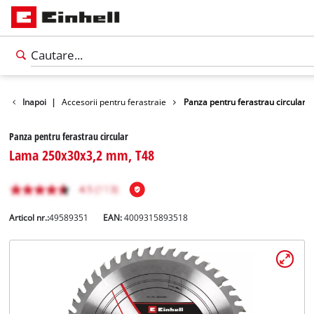
asini unelte
Inapoi
|
Accesorii pentru ferastraie
Panza pentru ferastrau circular
Panza pentru ferastrau circular
Lama 250x30x3,2 mm, T48
Articol nr.:
49589351
EAN:
4009315893518