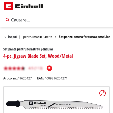
rii
Inapoi
Accesorii pentru masini unelte
|
Set panze pentru ferastrau pendular
Set panze pentru ferastrau pendular
4-pc. Jigsaw Blade Set, Wood/Metal
Articol nr.:
49625427
EAN:
4009316254271
Română
RO
Română