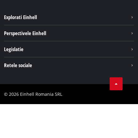
Explorati Einhell
Sustenabilitate
Perspectivele Einhell
Servicii
Despre noi
Legislatie
Sistemul de acumulatori
Cariere
Tipareste
Retele sociale
Einhell in lume
Confidentialitatea datelor
LinkedIn
Conformitate
YouТube
Declaratie de accesibilitate
© 2026 Einhell Romania SRL
Facebook
Instagram