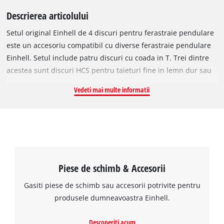
Descrierea articolului
Setul original Einhell de 4 discuri pentru ferastraie pendulare
este un accesoriu compatibil cu diverse ferastraie pendulare
Einhell. Setul include patru discuri cu coada in T. Trei dintre
acestea sunt discuri HCS pentru taieturi fine in lemn dur sau
moale, placi din PAL, MDF, parchet, panouri pentru pereti sau
Vedeti mai multe informatii
tavane si materiale plastice, pentru grosimi de pana la 100
mm. Doua dintre discurile HCS sunt de tip Down-Cut, care
asigura taieturi foarte curate, fara exfolieri, datorita miscarii
speciale de taiere. Discul BIM inclus este potrivit pentru
taierea metalelor de 2,5–10 mm, aliaje, plastic, lemn si lemn
cu resturi metalice (ex. cuie), pana la 50 mm grosime. Toate
Piese de schimb & Accesorii
discurile sunt eficiente datorita slefuirii speciale si permit
viteze mari de taiere, fiind ideale si pentru ferastraie
Gasiti piese de schimb sau accesorii potrivite pentru
pendulare cu acumulator.
produsele dumneavoastra Einhell.
Descoperiti acum