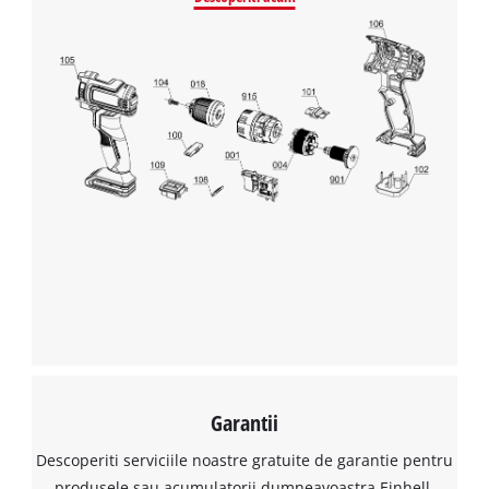
Avem nevoie de acordul dvs. pentru a
incarca serviciul Google Maps!
This content is not permitted to load due
to trackers that are not disclosed to the
Garantii
visitor. The website owner needs to setup
Descoperiti serviciile noastre gratuite de garantie pentru
the site with their CMP to add this content
to the list of technologies used.
produsele sau acumulatorii dumneavoastra Einhell.