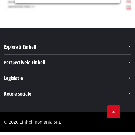
Explorati Einhell
Sustenabilitate
Perspectivele Einhell
Servicii
Despre noi
Legislatie
Sistemul de acumulatori
Cariere
Tipareste
Retele sociale
Einhell in lume
Confidentialitatea datelor
LinkedIn
Conformitate
YouТube
Declaratie de accesibilitate
© 2026 Einhell Romania SRL
Facebook
Instagram