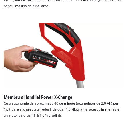
pentru masina de tuns iarba.
Avem nevoie de acordul dvs. pentru a
incarca serviciul Google Maps!
This content is not permitted to load due
to trackers that are not disclosed to the
visitor. The website owner needs to setup
the site with their CMP to add this content
Membru al familiei Power X-Change
to the list of technologies used.
Cu o autonomie de aproximativ 40 de minute (acumulator de 2,0 Ah) per
Powered by
Usercentrics Consent
încărcare și o greutate redusă de doar 1,8 kilograme, acest trimmer este
Management Platform
un ajutor valoros, fără fir, în grădină.