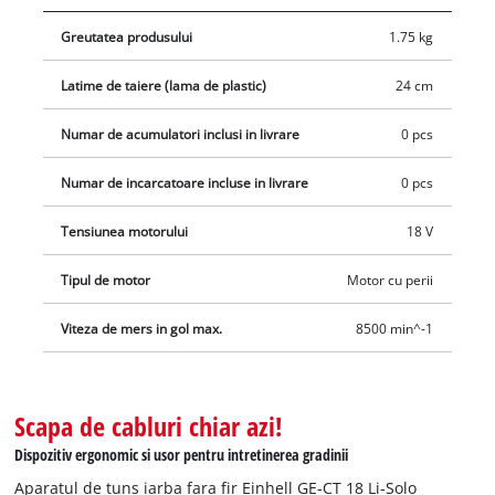
deteriorarea florilor, plantelor ornamentale si a altor obiecte
Greutatea produsului
1.75 kg
sensibile. Livrat impreuna cu 20 de lame robuste din plastic.
Acumulatorul si incarcatorul nu sunt incluse.
Latime de taiere (lama de plastic)
24 cm
Numar de acumulatori inclusi in livrare
0 pcs
Numar de incarcatoare incluse in livrare
0 pcs
Tensiunea motorului
18 V
Tipul de motor
Motor cu perii
Viteza de mers in gol max.
8500 min^-1
Scapa de cabluri chiar azi!
Dispozitiv ergonomic si usor pentru intretinerea gradinii
Aparatul de tuns iarba fara fir Einhell GE-CT 18 Li-Solo