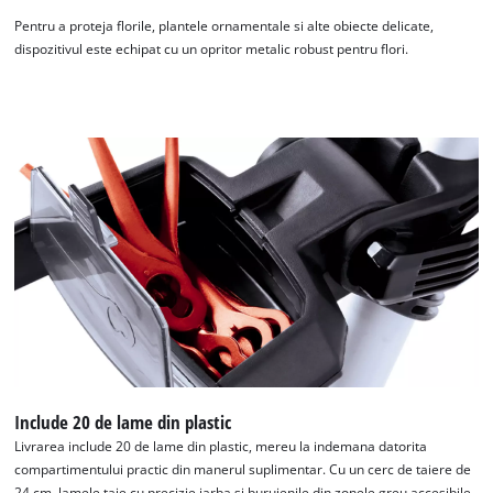
Pentru a proteja florile, plantele ornamentale si alte obiecte delicate,
dispozitivul este echipat cu un opritor metalic robust pentru flori.
Include 20 de lame din plastic
Livrarea include 20 de lame din plastic, mereu la indemana datorita
compartimentului practic din manerul suplimentar. Cu un cerc de taiere de
24 cm, lamele taie cu precizie iarba si buruienile din zonele greu accesibile