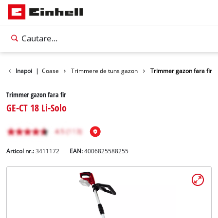
a
Trimere / Coase
Inapoi
|
Trimmere de tuns gazon
Trimmer gazon fara fir
Trimmer gazon fara fir
GE-CT 18 Li-Solo
Articol nr.:
3411172
EAN:
4006825588255