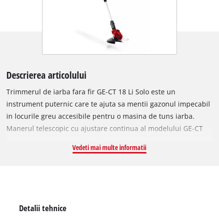
Descrierea articolului
Trimmerul de iarba fara fir GE-CT 18 Li Solo este un
instrument puternic care te ajuta sa mentii gazonul impecabil
in locurile greu accesibile pentru o masina de tuns iarba.
Manerul telescopic cu ajustare continua al modelului GE-CT
18 Li Kit poate fi adaptat utilizatorilor pe orice inaltime pentru
Vedeti mai multe informatii
o utilizare confortabila. Chiar si conditiile dificile de lucru,
cum ar fi suprafetele verticale si marginile gazonului, pot fi
gestionate fara efort datorita softgrip-ului, manerului
secundar reglabil continuu cu compartiment integrat pentru
20 de lame si capului motor rotativ la +/- 90° si inclinabil in
Detalii tehnice
cinci pozitii diferite. Un opritor de protectie impiedica