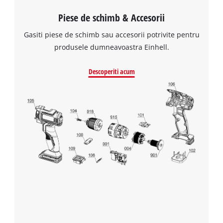
Piese de schimb & Accesorii
Avem nevoie de acordul dvs. pentru a
incarca serviciul Google Maps!
Gasiti piese de schimb sau accesorii potrivite pentru
This content is not permitted to load due
produsele dumneavoastra Einhell.
to trackers that are not disclosed to the
visitor. The website owner needs to setup
Descoperiti acum
the site with their CMP to add this content
to the list of technologies used.
Powered by
Usercentrics Consent
Management Platform