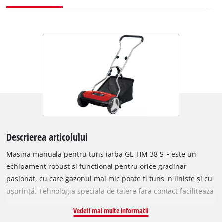
Descrierea articolului
Masina manuala pentru tuns iarba GE-HM 38 S-F este un
echipament robust si functional pentru orice gradinar
pasionat, cu care gazonul mai mic poate fi tuns in liniste și cu
ușurință. Tehnologia speciala de taiere fara contact faciliteaza
enorm munca, deoarece intre lama si contra lama se dezvolta
Vedeti mai multe informatii
doar pierderi mici de frecare. Astfel, se reduce nu numai