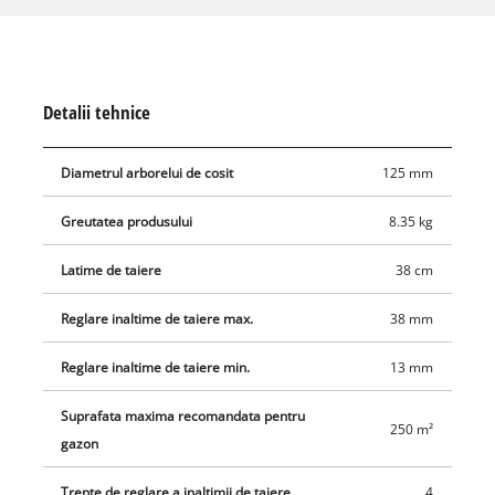
cheltuiala de energie necesara, ci si volumul. Firele de iarbă
sunt taiate adanc si curat. Rezulta o optica fina a gazonului,
aproape la fel de buna ca cea taiata cu foarfeca. Aceasta
masina pentru tuns iarba cu cilindru de inalta calitate are un
Detalii tehnice
ax de cosit cu functionare lina, montat pe rulmenti cu bile, cu
5 cutite de taiere din otel de calitate superioara, ascutite cu
Diametrul arborelui de cosit
125 mm
precizie, si permite o adaptare exacta a inaltimii de taiere
datorita unui reglaj al inaltimii de taiere pe patru niveluri.
Greutatea produsului
8.35 kg
Tehnologia de taiere a masinii GE-HM 38 S-F permite chiar si
rezultate potrivite pentru terenurile de golf. Masina pentru
Latime de taiere
38 cm
tuns iarba este echipata suplimentar cu o rola de rulare din
plastic cu un diametru de 50 mm si cu roti de protectie a
Reglare inaltime de taiere max.
38 mm
gazonului cu suprafata mare. Cutia sa de colectare a ierbii are
Reglare inaltime de taiere min.
13 mm
o capacitate de aproximativ 26 de litri. Acest echipament este
recomandat pentru peluze de pana la 250 m².
Suprafata maxima recomandata pentru
250 m²
gazon
Trepte de reglare a inaltimii de taiere
4