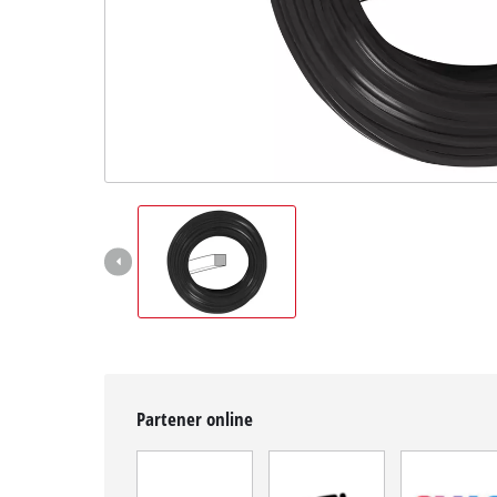
Română
RO
Română
English
Partener online