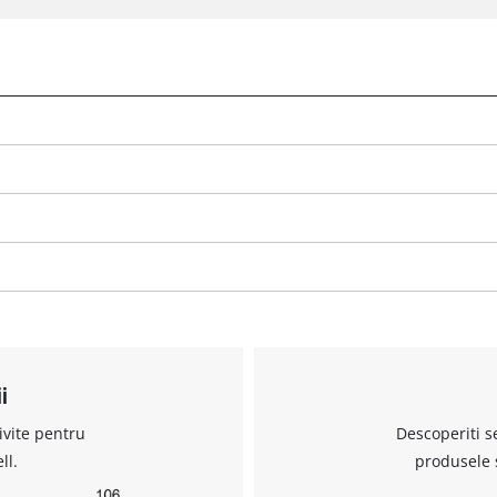
i
ivite pentru
Descoperiti s
ll.
produsele 
Avem nevoie de acordul dvs. pentru a