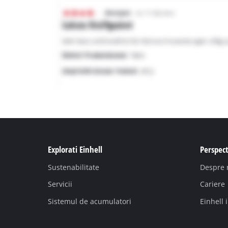
Explorati Einhell
Perspect
Sustenabilitate
Despre 
Servicii
Cariere
Sistemul de acumulatori
Einhell 