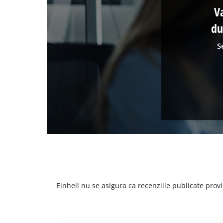
V
du
S
Einhell nu se asigura ca recenziile publicate provi