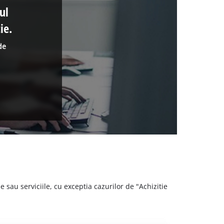
ul
ie.
de
 sau serviciile, cu exceptia cazurilor de "Achizitie