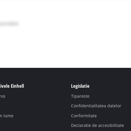
ivele Einhell
Legislatie
noi
Tipareste
Confidentialitatea datelor
in lume
Conformitate
Declaratie de accesibilitate