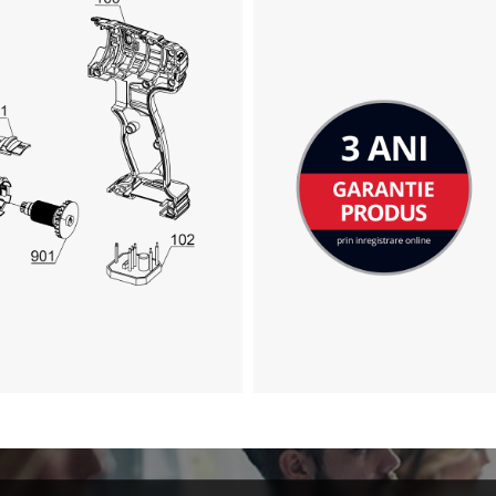
incarca serviciul Google Maps!
This content is not permitted to load due
to trackers that are not disclosed to the
visitor. The website owner needs to setup
the site with their CMP to add this content
to the list of technologies used.
Powered by
Usercentrics Consent
Management Platform