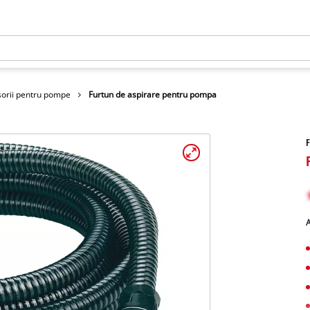
orii pentru pompe
Furtun de aspirare pentru pompa
F
A