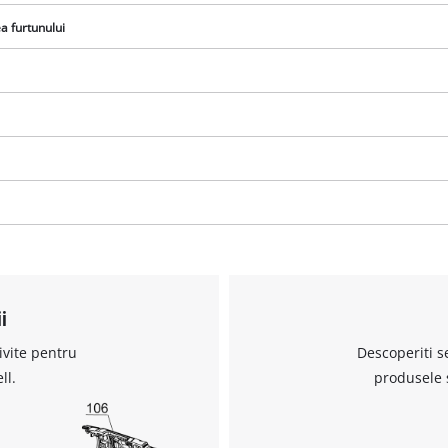
ea furtunului
Avem nevoie de acordul dvs. pentru a
incarca serviciul Google Maps!
This content is not permitted to load due
to trackers that are not disclosed to the
visitor. The website owner needs to setup
i
the site with their CMP to add this content
to the list of technologies used.
ivite pentru
Descoperiti s
Powered by
Usercentrics Consent
ll.
produsele 
Management Platform