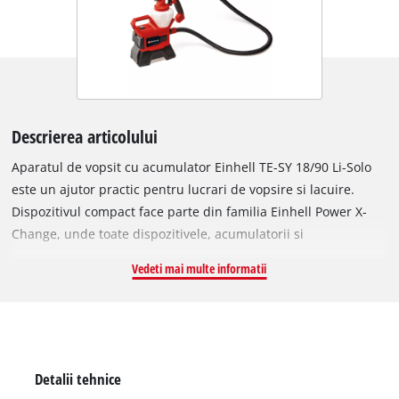
Descrierea articolului
Aparatul de vopsit cu acumulator Einhell TE-SY 18/90 Li-Solo
este un ajutor practic pentru lucrari de vopsire si lacuire.
Dispozitivul compact face parte din familia Einhell Power X-
Change, unde toate dispozitivele, acumulatorii si
incarcatoarele pot fi combinate flexibil. Sistemul semi-
Vedeti mai multe informatii
stationar de pulverizare este potrivit pentru suprafete medii si
mari, datorita recipientului de vopsea de 1.200 ml si a
debitului ridicat de pana la 1000 ml/min. Pot fi folosite diverse
lichide cu vascozitate maxima de 90 DIN-sec. Pentru o aplicare
optima a vopselelor si lazurilor, cantitatea de vopsea se poate
Detalii tehnice
regla direct de pe maner, prin rotita de reglaj. Debitul de aer