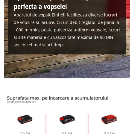
perfecta a vopselei
Aparatul de vopsit Einhell faciliteaza diverse lucrari
de vopsire si lacuire. Cu un debit reglabil de pana la
1000 ml/min, poate pulveriza uniform vopsele, lazuri
Avem nevoie de acordul dvs. pentru a
incarca serviciul Google Maps!
si alte materiale cu vascozitate maxima de 90 DIN-
sec in cel mai scurt timp.
This content is not permitted to load due
to trackers that are not disclosed to the
visitor. The website owner needs to setup
the site with their CMP to add this content
to the list of technologies used.
Powered by
Usercentrics Consent
Management Platform