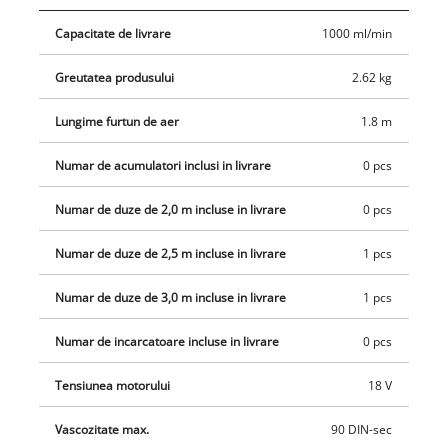
ajustabil determina latimea jetului de vopsea, iar prin capul
Capacitate de livrare
1000 ml/min
de aer reglabil se poate pulveriza in vertical, orizontal sau
circular. Datorita statiei de ventilatie separate, curelei de
Greutatea produsului
2.62 kg
umar si furtunului de 1,8 m, aparatul este usor de manevrat.
Acumulatorul este protejat impotriva lichidelor, murdariei si
Lungime furtun de aer
1.8 m
stropilor de vopsea prin capac pliabil. Pentru o curatare
usoara, capul de pulverizare poate fi indepartat complet. De
Numar de acumulatori inclusi in livrare
0 pcs
asemenea, pachetul include o perie de curatare si instrument
Numar de duze de 2,0 m incluse in livrare
0 pcs
pentru curatarea duzei. Printre accesoriile livrate se numara
si recipientul de vopsea cu gradatie si capac, trei duze (Ø 3,0
Numar de duze de 2,5 m incluse in livrare
1 pcs
mm, 2,5 mm, 1,5 mm) pentru vascozitati diferite si recipient
pentru testarea vascozitatii. Aparatul de vopsit TE-SY 18/90 Li-
Numar de duze de 3,0 m incluse in livrare
1 pcs
Solo se livreaza fara acumulator si incarcator, care se
achizitioneaza separat.
Numar de incarcatoare incluse in livrare
0 pcs
Tensiunea motorului
18 V
Vascozitate max.
90 DIN-sec