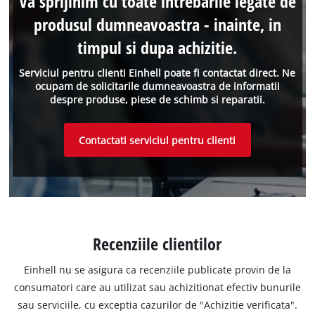
Va sprijinim cu toate intrebarile legate de
produsul dumneavoastra - inainte, in
timpul si dupa achizitie.
Serviciul pentru clienti Einhell poate fi contactat direct. Ne
ocupam de solicitarile dumneavoastra de informatii
despre produse, piese de schimb si reparatii.
Contactati serviciul pentru clienti
Recenziile clientilor
Einhell nu se asigura ca recenziile publicate provin de la
consumatori care au utilizat sau achizitionat efectiv bunurile
sau serviciile, cu exceptia cazurilor de "Achizitie verificata".