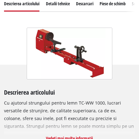
Descrierea articolului
Detalii tehnice
Descarcari
Piese de schimb
Serv
Descrierea articolului
Cu ajutorul strungului pentru lemn TC-WW 1000, lucrari
versatile de strunjire, de calitate superioara, ca de ex.
coloane, sfere sau inele, pot fi executate cu precizie si
siguranta. Strungul pentru lemn se poate monta simplu pe un
banc de lucru prevazut, datorita cadrului sau dseparat cu
Vedeti mai multe informatii