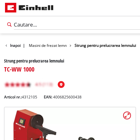
e
Unelte
Inapoi
|
Masini de frezat lemn
Strung pentru prelucrarea lemnului
Strung pentru prelucrarea lemnului
TC-WW 1000
Articol nr.:
4312105
EAN:
4006825600438