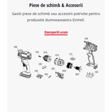
Piese de schimb & Accesorii
Gasiti piese de schimb sau accesorii potrivite pentru
produsele dumneavoastra Einhell.
Descoperiti acum
Avem nevoie de acordul dvs. pentru a
incarca serviciul Google Maps!
This content is not permitted to load due
to trackers that are not disclosed to the
visitor. The website owner needs to setup
the site with their CMP to add this content
to the list of technologies used.
Powered by
Usercentrics Consent
Management Platform