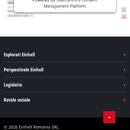
Management Platform
Explorati Einhell
Sustenabilitate
Perspectivele Einhell
Servicii
Despre noi
Legislatie
Sistemul de acumulatori
Cariere
Tipareste
Retele sociale
Einhell in lume
Confidentialitatea datelor
LinkedIn
Conformitate
YouТube
Declaratie de accesibilitate
© 2026 Einhell Romania SRL
Facebook