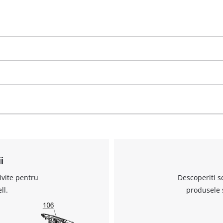
Avem nevoie de acordul dvs. pentru a
incarca serviciul Google Maps!
This content is not permitted to load due
to trackers that are not disclosed to the
visitor. The website owner needs to setup
i
the site with their CMP to add this content
to the list of technologies used.
ivite pentru
Descoperiti s
Powered by
Usercentrics Consent
ll.
produsele 
Management Platform