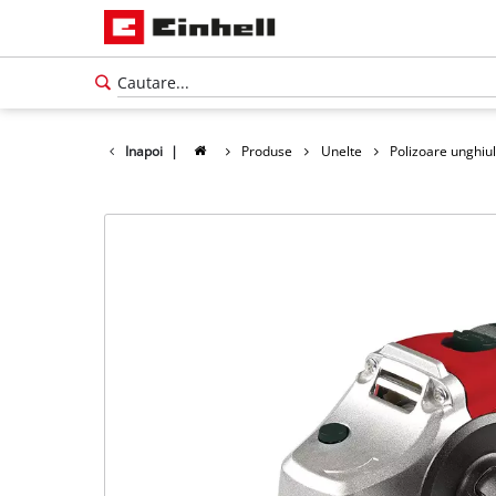
Inapoi
|
Produse
Unelte
Polizoare unghiu
Română
RO
Română