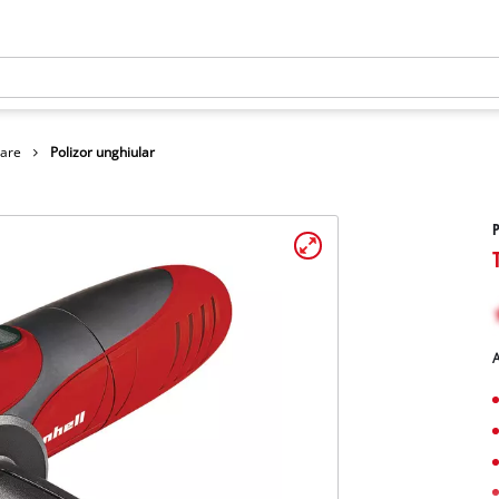
lare
Polizor unghiular
P
A