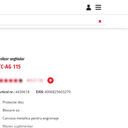
olizor unghiular
TC-AG 115
rticol nr.:
4430618
EAN:
4006825603279
Protectie disc
Blocare ax
Carcasa metalica pentru angrenaje
Maner suplimentar