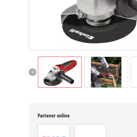
English
Partener online