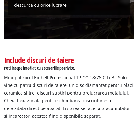
descurca cu orice lucrare.
Avem nevoie de acordul dvs. pentru a
incarca serviciul Google Maps!
This content is not permitted to load due
Include discuri de taiere
to trackers that are not disclosed to the
Poti incepe imediat cu accesoriile potrivite.
visitor. The website owner needs to setup
the site with their CMP to add this content
Mini-polizorul Einhell Professional TP-CO 18/76-C Li BL-Solo
to the list of technologies used.
vine cu patru discuri de taiere: un disc diamantat pentru placi
ceramice si trei discuri subtiri pentru prelucrarea metalului.
Powered by
Usercentrics Consent
Management Platform
Cheia hexagonala pentru schimbarea discurilor este
depozitata direct pe aparat. Livrarea se face fara acumulator
si incarcator, acestea fiind disponibile separat.