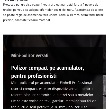
Protectia pentru disc poate fi rotita si ajustata rapid, fara a fi nevoie de
unelte, pentru a se adapta diferitelor pozitii de lucru. Adancimea de taiere
se poate regla de asemenea fara unelte, pana la 16 mm, permitand lucrari
precise, adaptate fiecarui material.
Mini-polizor versatil
Polizor compact pe acumulator,
pentru profesionisti
Mini-polizorul pe acumulator Einhell Professional –
usor si compact, este un dispozitiv versatil pentru
taierea placilor ceramice, a pietrei sau a metalelor.
Fie ca este vorba de tevi, garduri metalice sau foi de
tabla, cu discul potrivit (Ø 76 mm), polizorul se