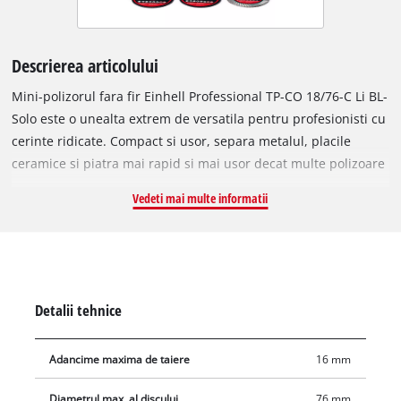
Descrierea articolului
Mini-polizorul fara fir Einhell Professional TP-CO 18/76-C Li BL-
Solo este o unealta extrem de versatila pentru profesionisti cu
cerinte ridicate. Compact si usor, separa metalul, placile
ceramice si piatra mai rapid si mai usor decat multe polizoare
unghiulare mai mari. Polizorul de 18 V face parte din familia
Vedeti mai multe informatii
Power X-Change si poate fi utilizat cu toti acumulatorii si
incarcatoarele din acest sistem. Unealta este actionata de un
motor Brushless (fara perii) Einhell, care ofera mai multa
putere si timp de functionare mai lung decat motoarele
conventionale cu perii de carbon. Dupa inregistrarea online,
Detalii tehnice
motorul fara perii beneficiaza de garantie de 10 ani. Unealta
poate fi utilizata cu discuri de taiere cu diametrul de 76 mm,
Adancime maxima de taiere
16 mm
iar adancimea de taiere se regleaza fara unelte pana la
maximum 16 mm, in functie de material. Usor de manevrat,
Diametrul max. al discului
76 mm