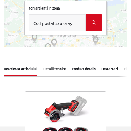
Comercianti in zona
Cod poștal sau oraș
Descrierea articolului
Detalii tehnice
Product details
Descarcari
Pies