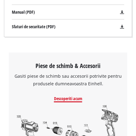
Manual (PDF)
Sfaturi de securitate (PDF)
Piese de schimb & Accesorii
Gasiti piese de schimb sau accesorii potrivite pentru
produsele dumneavoastra Einhell.
Avem nevoie de acordul dvs. pentru a
Descoperiti acum
incarca serviciul Google Maps!
This content is not permitted to load due
to trackers that are not disclosed to the
visitor. The website owner needs to setup
the site with their CMP to add this content