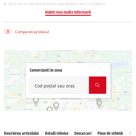
Usurinta in utilizare datorita suprafetelor mari cu Softgrip
Vedeti mai multe informatii
Comparati produsul
Comercianti in zona
Cod poștal sau oraș
Descrierea articolului
Detalii tehnice
Descarcari
Piese de schimb
Serv