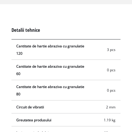
Datorita portiunilor sale mari si ergonomice de prindere, cu
Softgrip, slefuitorul orbital Einhell TC-OS 1520/1 este excelent
de tinut in mana si precis de manuit pentru a obtine o slefuire
perfecta. La adaptorul practic de aspirare puteti conecta
Detalii tehnice
direct un aspirator extern pentru aspirarea prafului de
slefuire. Pentru a incepe lucrul imediat, cutia contine 3 hartii
Cantitate de hartie abraziva cu granulatie
de slefuit (3*P120).
3 pcs
120
Cantitate de hartie abraziva cu granulatie
0 pcs
60
Cantitate de hartie abraziva cu granulatie
0 pcs
80
Circuit de vibratii
2 mm
Greutatea produsului
1.19 kg