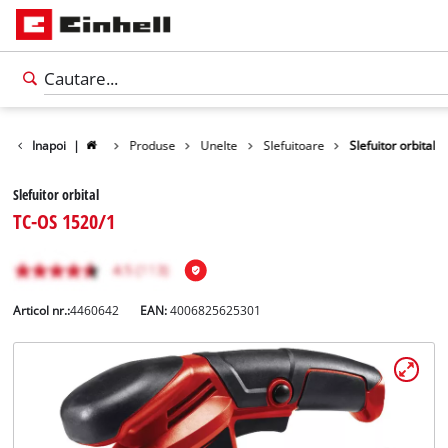
Inapoi
|
Produse
Unelte
Slefuitoare
Slefuitor orbital
Slefuitor orbital
TC-OS 1520/1
Articol nr.:
4460642
EAN:
4006825625301