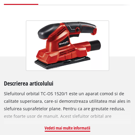
Descrierea articolului
Slefuitorul orbital TC-OS 1520/1 este un aparat comod si de
calitate superioara, care-si demonstreaza utilitatea mai ales in
slefuirea suprafetelor plane. Pentru ca are greutate redusa,
este foarte usor de manuit. Acest slefuitor orbital are
dispozitiv de prindere cu clema si mecanism de banda cu scai
Vedeti mai multe informatii
care permite schimbarea rapida si usoara a hartiei abrazive.