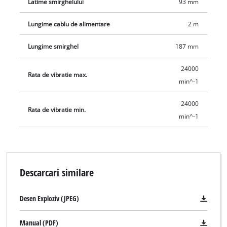
Latime smirghelului
93 mm
Lungime cablu de alimentare
2 m
Lungime smirghel
187 mm
24000
Rata de vibratie max.
min^-1
24000
Rata de vibratie min.
min^-1
Descarcari similare
Desen Exploziv (JPEG)
Manual (PDF)